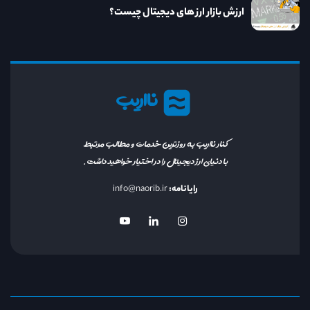
ارزش بازار ارز های دیجیتال چیست؟
نااریب
کنار نااریب به روزترین خدمات و مطالب مرتبط
با دنیای ارز دیجیتال را در اختیار خواهید داشت.
رایانامه:
info@naorib.ir