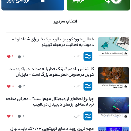
انتخاب سردبیر
فعالان حوزه کریپتو، نااریب یک خبر برای شما دارد! –
دعوت به فعالیت در مجله کریپتو
نااریب
۱
۱
کارشناس بلومبرگ زنگ خطر را به صدا در می آورد: بیت
کوین در معرض خطر سقوط بزرگ است - دلیل آن
چیست؟
نااریب
۰
۲
چرا نرخ لحظه‌ای ارزدیجیتال مهم است؟ - معرفی صفحه
نرخ لحظه‌ای ارز های دیجیتال در نااریب
نااریب
۱
۰
مهم ترین رویداد های کریپتویی ۲۰۲۳ که باید دنبال