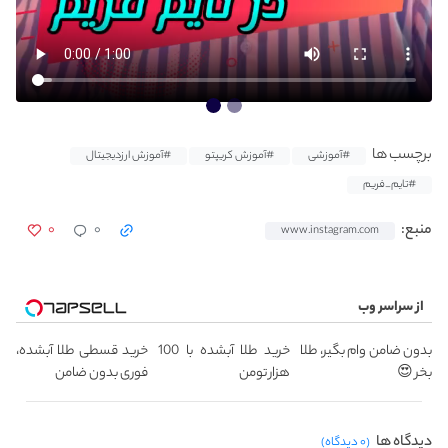
برچسب ها
#آموزشی
#آموزش کریپتو
#آموزش ارزدیجیتال
#تایم_فریم
۰
۰
منبع:
www.instagram.com
از سراسر وب
بدون ضامن وام بگیر، طلا
خرید طلا آبشده با 100
خرید قسطی طلا آبشده،
بخر 😍
هزار تومن
فوری بدون ضامن
دیدگاه ها
(۰ دیدگاه)