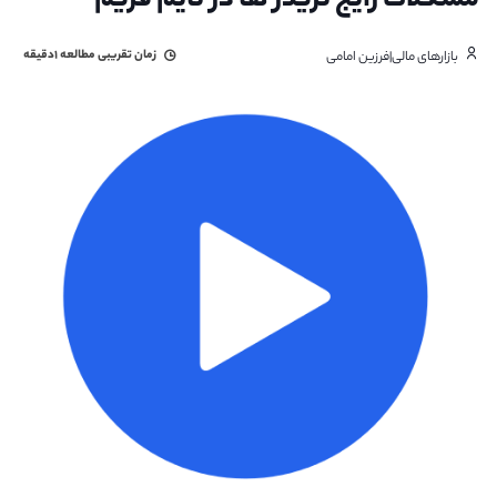
مشکلات رایج تریدر ها در تایم فریم
زمان تقریبی مطالعه
۱دقیقه
بازارهای مالی|فرزین امامی