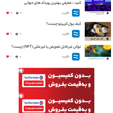
کنید – معرفی بهترین رویداد های جهانی
نااریب
۰
۰
کیف پول کریپتو چیست؟
نااریب
۱
۰
توکن غیر قابل تعویض یا غیر مثلی (NFT) چیست؟
نااریب
۱
۰