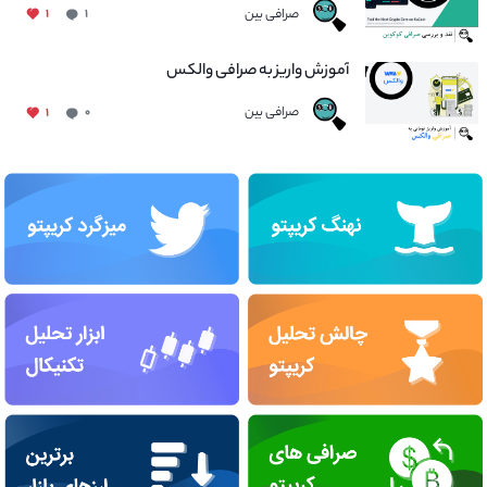
صرافی بین
۱
۱
آموزش واریز به صرافی والکس
صرافی بین
۱
۰