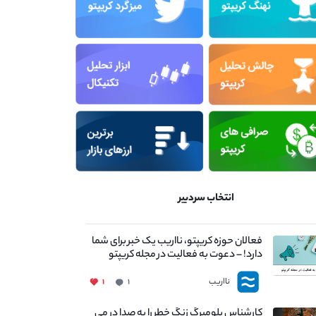
انتخاب سردبیر
فعالان حوزه کریپتو، نااریب یک خبر برای شما
دارد! – دعوت به فعالیت در مجله کریپتو
نااریب
۱
۱
کارشناس بلومبرگ زنگ خطر را به صدا در می