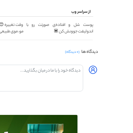
از سراسر وب
پوست شل و افتاده‌ی صورتت رو با
اندولیفت جوونش کن 💟
مو، موی طبیعی 
دیدگاه ها
(۰ دیدگاه)