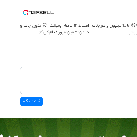
وقت تغییره😍😍 با 10 میلیون و هر بانک
اقساط ۱۲ ماهه ایمپلنت 🦷 بدون چک و
بکار
ضامن؛ همین امروز اقدام کن ✅