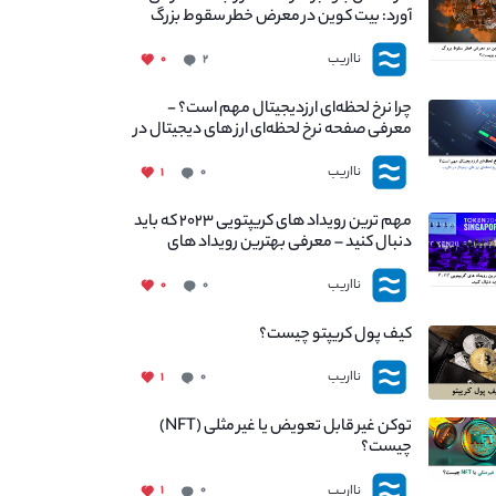
آورد: بیت کوین در معرض خطر سقوط بزرگ
است - دلیل آن چیست؟
نااریب
۰
۲
چرا نرخ لحظه‌ای ارزدیجیتال مهم است؟ -
معرفی صفحه نرخ لحظه‌ای ارز های دیجیتال در
نااریب
نااریب
۱
۰
مهم ترین رویداد های کریپتویی ۲۰۲۳ که باید
دنبال کنید – معرفی بهترین رویداد های
جهانی
نااریب
۰
۰
کیف پول کریپتو چیست؟
نااریب
۱
۰
توکن غیر قابل تعویض یا غیر مثلی (NFT)
چیست؟
نااریب
۱
۰