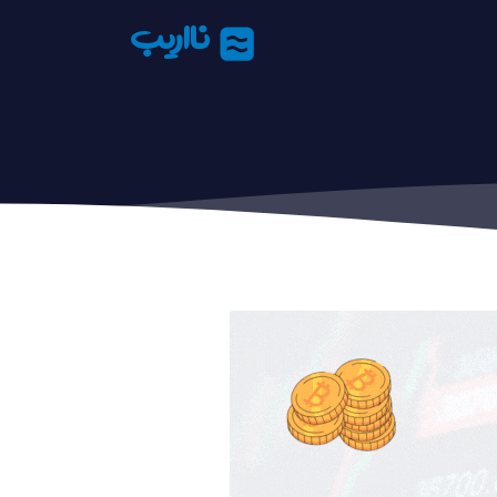
نااریب