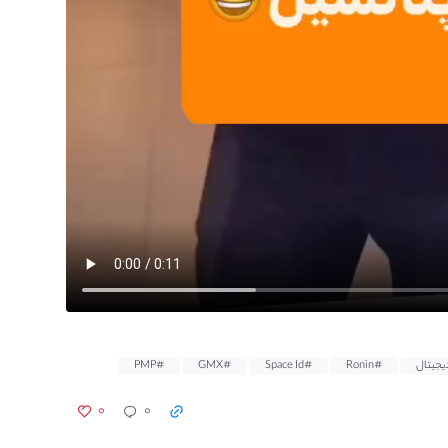
یجیتال
#Ronin
#Space Id
#GMX
#PMP
۰
۰