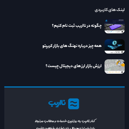
لینک های کاربردی
چگونه در نااریب ثبت نام کنیم؟
همه چیز درباره نهنگ های بازار کریپتو
ارزش بازار ارز های دیجیتال چیست؟
نااریب
کنار نااریب به روزترین خدمات و مطالب مرتبط
با دنیای ارز دیجیتال را در اختیار خواهید داشت.