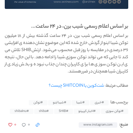
بر اساس اعلام رسمی شیب برن، در ۲۴ ساعت...
بر اساس اعلام رسمی شیب برن، در ۲۴ ساعت گذشته بیش از ۱۸ میلیون
توکن شیبا اینو از گردش خارج شده که این موضوع نشان دهنده ی افزایشی
۳۶ درصدی در مقایسه با روز قبل محسوب می‌شود. ارتش SHIB تلاش می
کند تا جایی که می تواند توکن سوزی شیبا را ادامه دهد. با این حال، نتیجه
ی این توکن سوزی ها برای کاربران چندان جذاب نبوده و بخش زیادی از
کاربران شیبا همچنان در ضرر هستند.
مطالب مرتبط:
شت‌کوین یا SHITCOIN چیست؟
برچسب ها
#خبری
#شیبا
#شیبا اینو
#توکن
#توکن سوزی
#اخبار کریپتو
#SHIB
#shiba
#shibaInu
۰
۰
منبع:
www.instagram.com