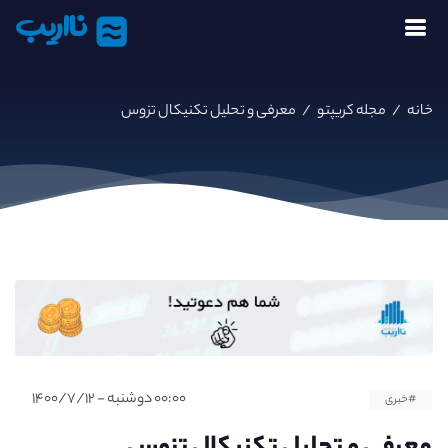
نااریب
خانه
/
مجله کریپتو
/
معرفی و تحلیل تکنیکال تزوس
۰۰:۰۰ دوشنبه - ۱۴۰۰/۷/۱۲
#خبری