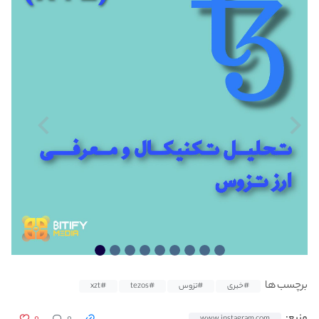
برچسب ها
#خبری
#تزوس
#tezos
#xzt
۰
۰
منبع:
www.instagram.com