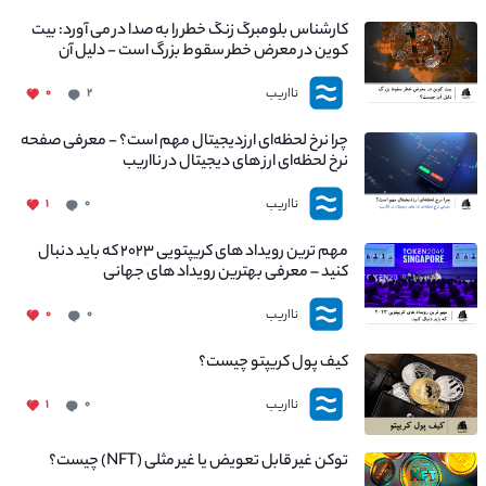
کارشناس بلومبرگ زنگ خطر را به صدا در می آورد: بیت
کوین در معرض خطر سقوط بزرگ است - دلیل آن
چیست؟
نااریب
۰
۲
چرا نرخ لحظه‌ای ارزدیجیتال مهم است؟ - معرفی صفحه
نرخ لحظه‌ای ارز های دیجیتال در نااریب
نااریب
۱
۰
مهم ترین رویداد های کریپتویی ۲۰۲۳ که باید دنبال
کنید – معرفی بهترین رویداد های جهانی
نااریب
۰
۰
کیف پول کریپتو چیست؟
نااریب
۱
۰
توکن غیر قابل تعویض یا غیر مثلی (NFT) چیست؟