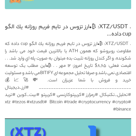
. ‏XTZ/USDT: ₿•ارز تزوس در تايم فريم روزانه يك الگو
cup داده...
. ‏XTZ/USDT: ₿•ارز تزوس در تايم فريم روزانه يك الگو cup داده كه
مقاومت روبروشو كه همون ATH یا بالاترین قیمت خود می باشد را
شکونده، و اگر كندل روزانه تثبيت بده ميتوان به صورت پله اي وارد شد. . .
قیمت فعلی: ۸,۶۵$ تاریخ امروز: ۱۲ مهر . . ₿•این مطلب یک توسعه
اقتصادی نمی باشد و صرفا تحلیل مجموعه ای BITIFYمی باشد و مسئولیت
خرید و فروش با شما عزیزان است. 💸🚀📈💰
______________________________________ #ارز_دیجیتال
#تحلیل_تکنیکال #رمزارز #کریپتوکارنسی #کریپتو #بیت_کوین #ترید
#Bitcoin #trade #cryptocurrency #crypto ‏ #xtz #tezos #xtzusdt
#binance