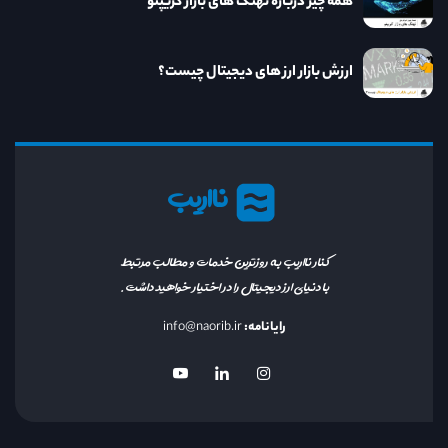
همه چیز درباره نهنگ های بازار کریپتو
ارزش بازار ارز های دیجیتال چیست؟
نااریب
کنار نااریب به روزترین خدمات و مطالب مرتبط
با دنیای ارز دیجیتال را در اختیار خواهید داشت.
رایانامه:
info@naorib.ir