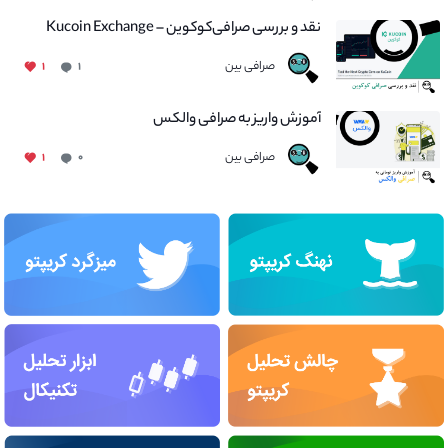
نقد و بررسی صرافی‌کوکوین – Kucoin Exchange
صرافی بین
۱
۱
آموزش واریز به صرافی والکس
صرافی بین
۱
۰