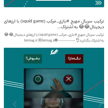
ترکیب سریال مهیج #بازی_مرکب (squid game) با ارزهای
دیجیتال😂😂 به اشتراک...
ترکیب سریال مهیج #بازی_مرکب (squid game) با ارزهای دیجیتال😂😂
به اشتراک بگذارید👌 --------- 🌐birmag.ir 🆔birmag.ir