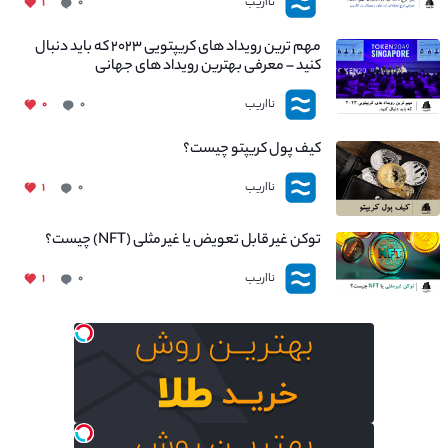
نااریب
۱
۰
مهم ترین رویداد های کریپتویی ۲۰۲۳ که باید دنبال
کنید – معرفی بهترین رویداد های جهانی
نااریب
۰
۰
کیف پول کریپتو چیست؟
نااریب
۱
۰
توکن غیر قابل تعویض یا غیر مثلی (NFT) چیست؟
نااریب
۱
۰