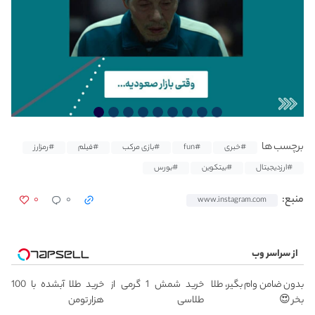
برچسب ها
#خبری
#fun
#بازی مرکب
#فیلم
#رمزارز
#ارزدیجیتال
#بیتکوین
#بورس
۰
۰
منبع:
www.instagram.com
از سراسر وب
بدون ضامن وام بگیر، طلا
خرید شمش 1 گرمی از
خرید طلا آبشده با 100
بخر 😍
طلاسی
هزار تومن