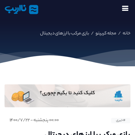
نااریب
خانه
/
مجله کریپتو
/
بازی مرکب با ارز های دیجیتال
۰۰:۰۰ پنجشنبه - ۱۴۰۰/۷/۲۲
#خبری