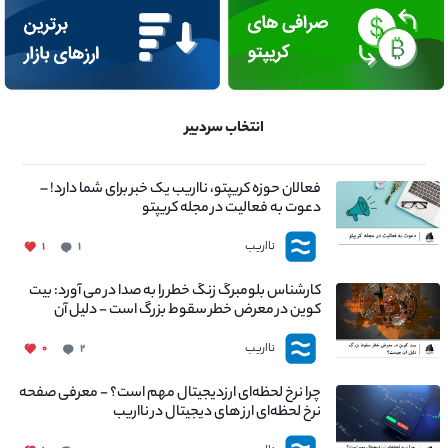
انتخاب سردبیر
فعالان حوزه کریپتو، نااریب یک خبر برای شما دارد! –
دعوت به فعالیت در مجله کریپتو
نااریب
۱
۱
کارشناس بلومبرگ زنگ خطر را به صدا در می آورد: بیت
کوین در معرض خطر سقوط بزرگ است - دلیل آن
چیست؟
نااریب
۰
۲
چرا نرخ لحظه‌ای ارزدیجیتال مهم است؟ - معرفی صفحه
نرخ لحظه‌ای ارز های دیجیتال در نااریب