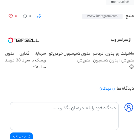
#memecoin
۰
۰
منبع:
www.instagram.com
از سراسر وب
ماشینت رو بدون دردسر
بدون کمیسیون خودروتو
سرمایه گذاری بدون
بفروش | بدون کمسیون
بفروش
ریسک با سود 38 درصد
😍
سالانه📈
دیدگاه ها
(۰ دیدگاه)