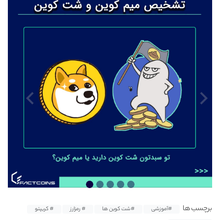
برچسب ها
#آموزشی
#شت کوین ها
# رمزارز
# کریپتو