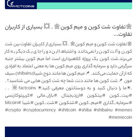
🌼تفاوت شت کوین و میم کوین🌼 . 💥 بسیاری از کاربران
تفاوت...
🌼تفاوت شت کوین و میم کوین🌼 . 💥 بسیاری از کاربران تفاوت بین شت
کوین و آلت کوین را نمی‌دانند و اشتباها این دو را جای یک دیگر به کار
می‌برند.شت کوین یک پروژه کلاهبرداری است اما میم کوین بیشتر جنبه
سرگرمی دارد و سرمایه گذاری روی میم کوین ها به معنی اعتماد به افرادی
که از آن حمایت می‌کنند. 📌میم کوین ها مانند دوج،شیبا(shibainu)،سیف
مون 📌شت کوین ها مانند دنت شما چه شت کوین هایی می شناسید؟ .
.✴️ما را دنبال کنید و به دوستانتون معرفی کنید✴️ 🆔factcoins . .
#بیت_کوین #بیتکوین #ارزدیجیتال #بازار_مالی #کریپتوکارنسی
#سرمایه_گذاری #میم_کوین #شتکوین #شت_کوین #شیبا #bitcoin
#crypto #cryptocurrency #shitcoin #shiba #shibainu #memes
#memecoin