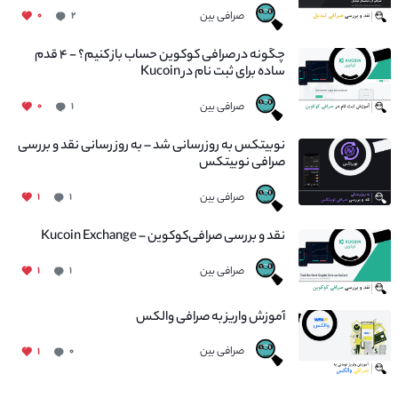
صرافی بین
۰
۲
چگونه در صرافی کوکوین حساب باز کنیم؟ - ۴ قدم
ساده برای ثبت نام در Kucoin
صرافی بین
۰
۱
نوبیتکس به روزرسانی شد – به روز رسانی نقد و بررسی
صرافی نوبیتکس
صرافی بین
۱
۱
نقد و بررسی صرافی‌کوکوین – Kucoin Exchange
صرافی بین
۱
۱
آموزش واریز به صرافی والکس
صرافی بین
۱
۰