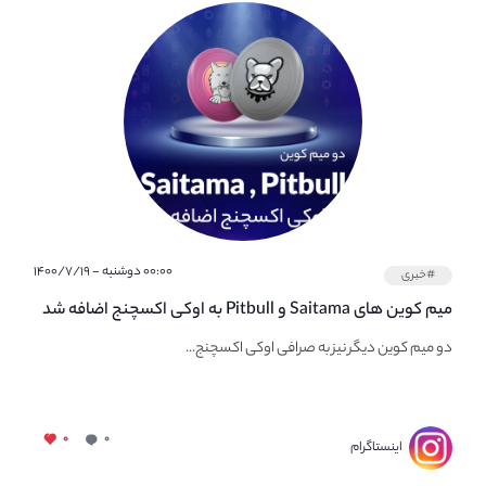
۰۰:۰۰ دوشنبه - ۱۴۰۰/۷/۱۹
#خبری
میم کوین های Saitama و Pitbull به اوکی اکسچنج اضافه شد
دو میم کوین دیگر نیز به صرافی اوکی اکسچنج...
۰
۰
اینستاگرام