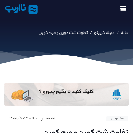
نااریب
خانه
/
مجله کریپتو
/
تفاوت شت کوین و میم کوین
۰۰:۰۰ دوشنبه - ۱۴۰۰/۷/۱۹
#آموزشی