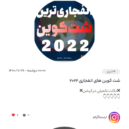
۰۰:۰۰ دوشنبه - ۱۴۰۰/۷/۱۹
#خبری
شت کوین های انفجاری ۲۰۲۲
❌نکات تکمیلی در کپشن❌
👇👇👇👇👇
⚠️شت کوین ها...
۰
۰
اینستاگرام