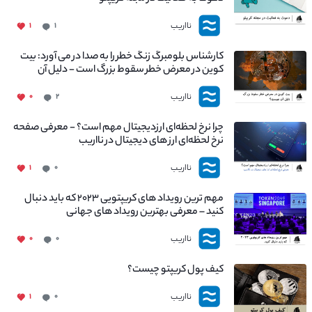
نااریب
۱
۱
کارشناس بلومبرگ زنگ خطر را به صدا در می آورد: بیت
کوین در معرض خطر سقوط بزرگ است - دلیل آن
چیست؟
نااریب
۰
۲
چرا نرخ لحظه‌ای ارزدیجیتال مهم است؟ - معرفی صفحه
نرخ لحظه‌ای ارز های دیجیتال در نااریب
نااریب
۱
۰
مهم ترین رویداد های کریپتویی ۲۰۲۳ که باید دنبال
کنید – معرفی بهترین رویداد های جهانی
نااریب
۰
۰
کیف پول کریپتو چیست؟
نااریب
۱
۰