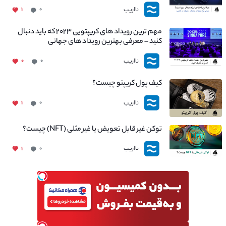
نااریب
۱
۰
مهم ترین رویداد های کریپتویی ۲۰۲۳ که باید دنبال
کنید – معرفی بهترین رویداد های جهانی
نااریب
۰
۰
کیف پول کریپتو چیست؟
نااریب
۱
۰
توکن غیر قابل تعویض یا غیر مثلی (NFT) چیست؟
نااریب
۱
۰