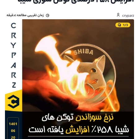
افزایش ۲۵۸ درصدی توکن سوزی شیبا
زمان تقریبی مطالعه
۱دقیقه
cryparz