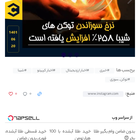
برچسب ها
#خبری
#اخبار ارزدیجیتال
#اخبار کریپتو
#شیبا
#توکن_سوزی
۰
۰
منبع:
www.instagram.com
از سراسر وب
بدون ضامن وام بگیر، طلا
خرید طلا آبشده با 100
خرید قسطی طلا آبشده،
بخر 😍
هزار تومن
فوری بدون ضامن