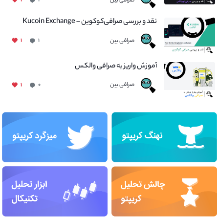
صرافی بین
۱
۱
نقد و بررسی صرافی‌کوکوین – Kucoin Exchange
صرافی بین
۱
۱
آموزش واریز به صرافی والکس
صرافی بین
۱
۰