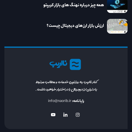
همه چیز درباره نهنگ های بازار کریپتو
ارزش بازار ارز های دیجیتال چیست؟
نااریب
کنار نااریب به روزترین خدمات و مطالب مرتبط
با دنیای ارز دیجیتال را در اختیار خواهید داشت.
رایانامه:
info@naorib.ir