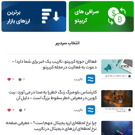
انتخاب سردبیر
فعالان حوزه کریپتو، نااریب یک خبر برای شما دارد! –
دعوت به فعالیت در مجله کریپتو
نااریب
۱
۱
کارشناس بلومبرگ زنگ خطر را به صدا در می آورد: بیت
کوین در معرض خطر سقوط بزرگ است - دلیل آن
چیست؟
نااریب
۰
۲
چرا نرخ لحظه‌ای ارزدیجیتال مهم است؟ - معرفی صفحه
نرخ لحظه‌ای ارز های دیجیتال در نااریب