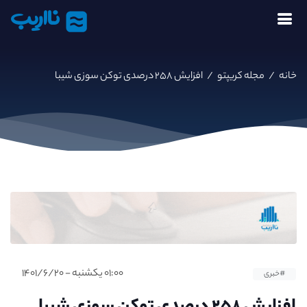
نااریب
خانه
/
مجله کریپتو
/
افزایش ۲۵۸ درصدی توکن سوزی شیبا
۰۱:۰۰ یکشنبه - ۱۴۰۱/۶/۲۰
#خبری