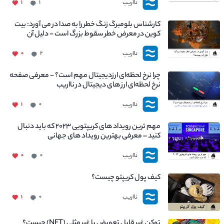
نااریب
۱
۱
کارشناس بلومبرگ زنگ خطر را به صدا در می آورد: بیت
کوین در معرض خطر سقوط بزرگ است - دلیل آن
چیست؟
نااریب
۰
۲
چرا نرخ لحظه‌ای ارزدیجیتال مهم است؟ - معرفی صفحه
نرخ لحظه‌ای ارز های دیجیتال در نااریب
نااریب
۱
۰
مهم ترین رویداد های کریپتویی ۲۰۲۳ که باید دنبال
کنید – معرفی بهترین رویداد های جهانی
نااریب
۰
۰
کیف پول کریپتو چیست؟
نااریب
۱
۰
توکن غیر قابل تعویض یا غیر مثلی (NFT) چیست؟