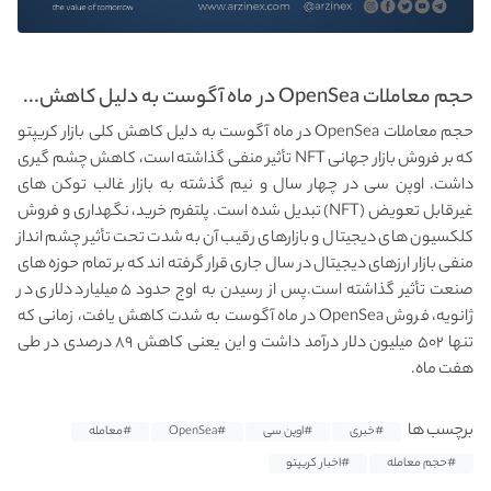
حجم معاملات OpenSea در ماه آگوست به دلیل کاهش...
حجم معاملات OpenSea در ماه آگوست به دلیل کاهش کلی بازار کریپتو
که بر فروش بازار جهانی NFT تأثیر منفی گذاشته است، کاهش چشم گیری
داشت. اوپن سی در چهار سال و نیم گذشته به بازار غالب توکن های
غیرقابل تعویض (NFT) تبدیل شده است. پلتفرم خرید، نگهداری و فروش
کلکسیون های دیجیتال و بازارهای رقیب آن به شدت تحت تأثیر چشم انداز
منفی بازار ارزهای دیجیتال در سال جاری قرار گرفته اند که بر تمام حوزه های
صنعت تأثیر گذاشته است.پس از رسیدن به اوج حدود ۵ میلیارد دلاری در
ژانویه، فروش OpenSea در ماه آگوست به شدت کاهش یافت، زمانی که
تنها ۵۰۲ میلیون دلار درآمد داشت و این یعنی کاهش ۸۹ درصدی در طی
هفت ماه.
برچسب ها
#خبری
#اوپن سی
#OpenSea
#معامله
#حجم معامله
#اخبار کریپتو