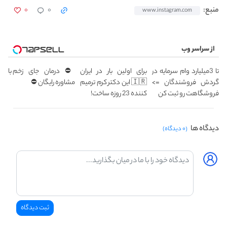
۰
۰
منبع:
www.instagram.com
از سراسر وب
تا 3میلیارد وام سرمایه در
برای اولین بار در ایران
⛔ درمان جای زخم با
گردش فروشندگان =>
🇮🇷 این دکتر کرم ترمیم
مشاوره رایگان ⛔
فروشگاهت رو ثبت کن
کننده 23 روزه ساخت!
دیدگاه ها
(۰ دیدگاه)