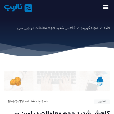
نااریب
خانه
/
مجله کریپتو
/
کاهش شدید حجم معاملات در اوپن سی
۰۱:۰۰ پنجشنبه - ۱۴۰۱/۶/۲۴
#خبری