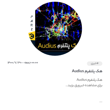
۰۰:۰۰ جمعه - ۱۴۰۰/۷/۳۰
#خبری
هک پلتفرم Audius
هک پلتفرم Audius
برای مشاهده خبر ورق بزنید...
...