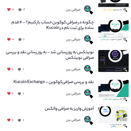
صرافی بین
۰
۲
چگونه در صرافی کوکوین حساب باز کنیم؟ - ۴ قدم
ساده برای ثبت نام در Kucoin
صرافی بین
۰
۱
نوبیتکس به روزرسانی شد – به روز رسانی نقد و بررسی
صرافی نوبیتکس
صرافی بین
۱
۱
نقد و بررسی صرافی‌کوکوین – Kucoin Exchange
صرافی بین
۱
۱
آموزش واریز به صرافی والکس
صرافی بین
۱
۰