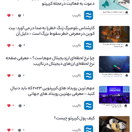
دعوت به فعالیت در مجله کریپتو
نااریب
۱
۱
کارشناس بلومبرگ زنگ خطر را به صدا در می آورد: بیت
کوین در معرض خطر سقوط بزرگ است - دلیل آن
چیست؟
نااریب
۰
۲
چرا نرخ لحظه‌ای ارزدیجیتال مهم است؟ - معرفی صفحه
نرخ لحظه‌ای ارز های دیجیتال در نااریب
نااریب
۱
۰
مهم ترین رویداد های کریپتویی ۲۰۲۳ که باید دنبال
کنید – معرفی بهترین رویداد های جهانی
نااریب
۰
۰
کیف پول کریپتو چیست؟
نااریب
۱
۰