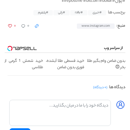
#پول#inrepostme #bitcoin #dollar
برچسب ها
#خبری
#rally
#رالی
#پلتفرم
۰
۰
منبع:
www.instagram.com
از سراسر وب
بدون ضامن وام بگیر، طلا
خرید قسطی طلا آبشده،
خرید شمش 1 گرمی از
بخر 😍
فوری بدون ضامن
طلاسی
دیدگاه ها
(۰ دیدگاه)