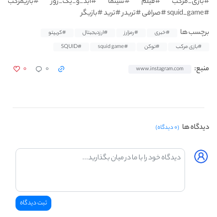
#بازی_مرکب #فیلم #سینما #ابد_و_یک_روز #بازیمرکب
#squid_game #صرافی #تریدر #ترید #بازیگر
برچسب ها
#خبری
#رمزارز
#ارزدیجیتال
#کریپتو
#بازی مرکب
#توکن
#squid game
#SQUID
۰
۰
منبع:
www.instagram.com
دیدگاه ها
(۰ دیدگاه)