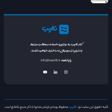
نااریب
کنار نااریب به روزترین خدمات و مطالب مرتبط
با دنیای ارز دیجیتال را در اختیار خواهید داشت.
رایانامه:
info@naorib.ir
کلیه حقوق این سایت نزد
نااریب
محفوظ بوده و بازنشر محتوا با ذکر منبع بلامانع است.