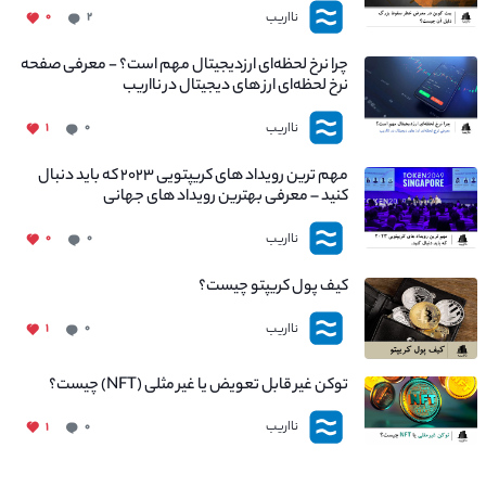
نااریب
۰
۲
چرا نرخ لحظه‌ای ارزدیجیتال مهم است؟ - معرفی صفحه
نرخ لحظه‌ای ارز های دیجیتال در نااریب
نااریب
۱
۰
مهم ترین رویداد های کریپتویی ۲۰۲۳ که باید دنبال
کنید – معرفی بهترین رویداد های جهانی
نااریب
۰
۰
کیف پول کریپتو چیست؟
نااریب
۱
۰
توکن غیر قابل تعویض یا غیر مثلی (NFT) چیست؟
نااریب
۱
۰