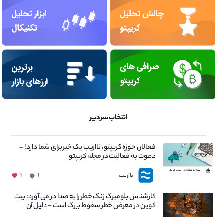
انتخاب سردبیر
فعالان حوزه کریپتو، نااریب یک خبر برای شما دارد! –
دعوت به فعالیت در مجله کریپتو
نااریب
۱
۱
کارشناس بلومبرگ زنگ خطر را به صدا در می آورد: بیت
کوین در معرض خطر سقوط بزرگ است - دلیل آن
چیست؟