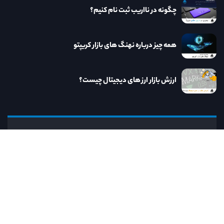
چگونه در نااریب ثبت نام کنیم؟
همه چیز درباره نهنگ های بازار کریپتو
ارزش بازار ارز های دیجیتال چیست؟
نااریب
کنار نااریب به روزترین خدمات و مطالب مرتبط
با دنیای ارز دیجیتال را در اختیار خواهید داشت.
رایانامه:
info@naorib.ir