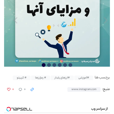
برچسب ها
#آموزشی
#ارزهای پایدار
# رمزارزها
# کریپتو
۰
۰
منبع:
www.instagram.com
از سراسر وب