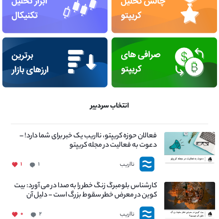
انتخاب سردبیر
فعالان حوزه کریپتو، نااریب یک خبر برای شما دارد! –
دعوت به فعالیت در مجله کریپتو
نااریب
۱
۱
کارشناس بلومبرگ زنگ خطر را به صدا در می آورد: بیت
کوین در معرض خطر سقوط بزرگ است - دلیل آن
چیست؟
نااریب
۰
۲