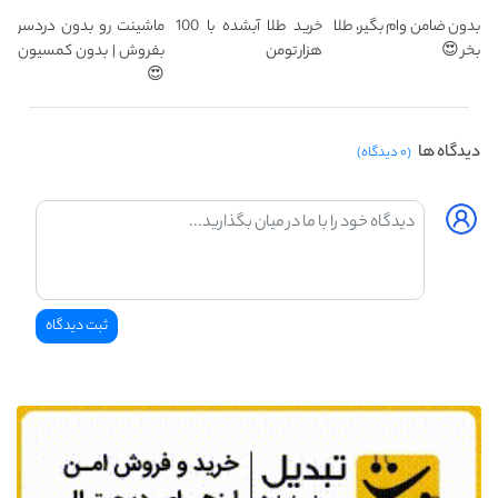
بدون ضامن وام بگیر، طلا
خرید طلا آبشده با 100
ماشینت رو بدون دردسر
بخر 😍
هزار تومن
بفروش | بدون کمسیون
😍
دیدگاه ها
(۰ دیدگاه)