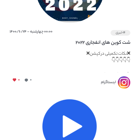
۰۰:۰۰ چهارشنبه - ۱۴۰۰/۶/۲۴
#خبری
شت کوین های انفجاری ۲۰۲۲
❌نکات تکمیلی در کپشن❌
👇👇👇👇👇
⚠️شت کوین ها...
۰
۰
اینستاگرام