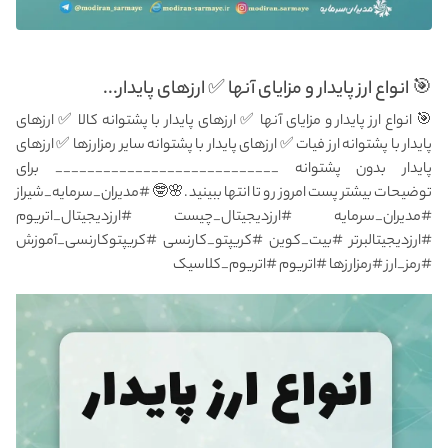
🎯 انواع ارز پایدار و مزایای آنها ✅ ارزهای پایدار...
🎯 انواع ارز پایدار و مزایای آنها ✅ ارزهای پایدار با پشتوانه کالا ✅ ارزهای
پایدار با پشتوانه ارز فیات ✅ ارزهای پایدار با پشتوانه سایر رمزارزها ✅ ارزهای
پایدار بدون پشتوانه ____________________________ برای
توضیحات بیشتر پست امروز رو تا انتها ببینید.🌸🤓 #مدیران_سرمایه_شیراز
#مدیران_سرمایه #ارزدیجیتال_چیست #ارزدیجیتال_اتریوم
#ارزدیجیتالبرتر #بیت_کوین #کریپتو_کارنسی #کریپتوکارنسی_آموزش
#رمز_ارز #رمزارزها #اتریوم #اتریوم_کلاسیک