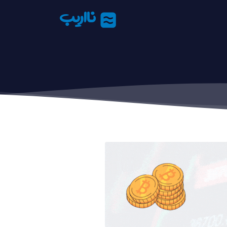
نااریب