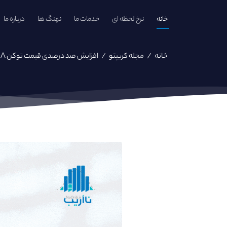
خانه
نرخ لحظه ای
خدمات ما
نهنگ ها
درباره ما
خانه
/
مجله کریپتو
/
افزایش صد درصدی قیمت توکن UMA و جبران تمام ضرر های سال ۲۰۲۲