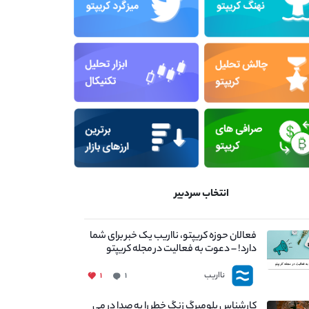
انتخاب سردبیر
فعالان حوزه کریپتو، نااریب یک خبر برای شما
دارد! – دعوت به فعالیت در مجله کریپتو
نااریب
۱
۱
کارشناس بلومبرگ زنگ خطر را به صدا در می