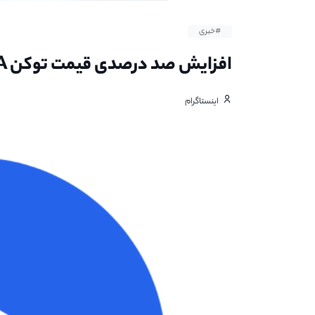
#خبری
افزایش صد درصدی قیمت توکن UMA و جبران تمام ضرر های سال ۲۰۲۲
اینستاگرام