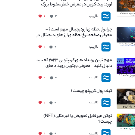
آورد: بیت کوین در معرض خطر سقوط بزرگ
است - دلیل آن چیست؟
نااریب
۰
۲
چرا نرخ لحظه‌ای ارزدیجیتال مهم است؟ -
معرفی صفحه نرخ لحظه‌ای ارز های دیجیتال در
نااریب
نااریب
۱
۰
مهم ترین رویداد های کریپتویی ۲۰۲۳ که باید
دنبال کنید – معرفی بهترین رویداد های
جهانی
نااریب
۰
۰
کیف پول کریپتو چیست؟
نااریب
۱
۰
توکن غیر قابل تعویض یا غیر مثلی (NFT)
چیست؟
نااریب
۱
۰