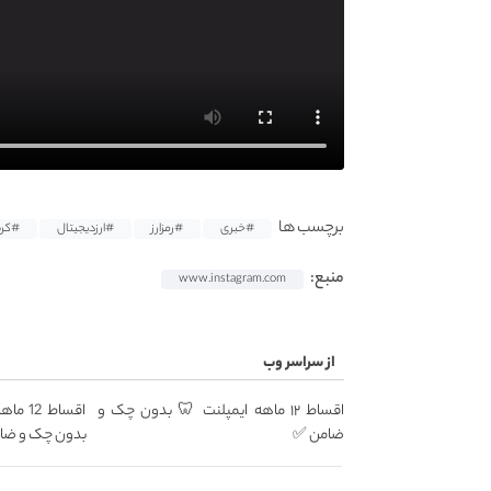
برچسب ها
#خبری
#رمزارز
#ارزدیجیتال
#کری
منبع:
www.instagram.com
از سراسر وب
اقساط ۱۲ ماهه ایمپلنت 🦷 بدون چک و
اقساط 
ضامن ✅
بدون چک و ضا