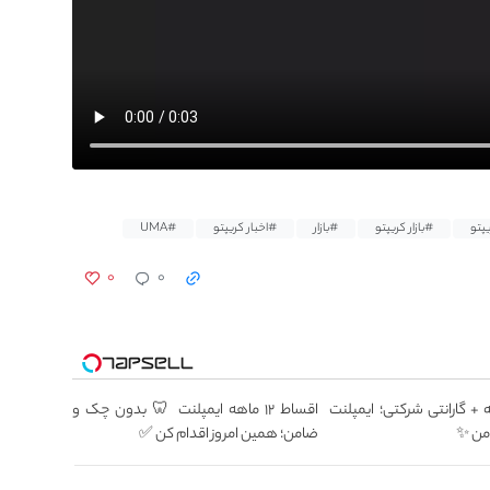
پتو
#بازار کریپتو
#بازار
#اخبار کریپتو
#UMA
۰
۰
12 ماهه + گارانتی شرکتی؛ ایمپلنت
اقساط ۱۲ ماهه ایمپلنت 🦷 بدون چک و
من ✨
ضامن؛ همین امروز اقدام کن ✅