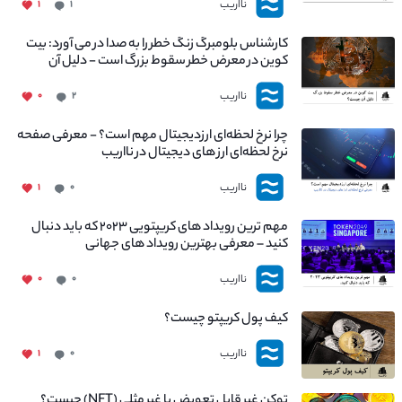
نااریب
۱
۱
کارشناس بلومبرگ زنگ خطر را به صدا در می آورد: بیت
کوین در معرض خطر سقوط بزرگ است - دلیل آن
چیست؟
نااریب
۰
۲
چرا نرخ لحظه‌ای ارزدیجیتال مهم است؟ - معرفی صفحه
نرخ لحظه‌ای ارز های دیجیتال در نااریب
نااریب
۱
۰
مهم ترین رویداد های کریپتویی ۲۰۲۳ که باید دنبال
کنید – معرفی بهترین رویداد های جهانی
نااریب
۰
۰
کیف پول کریپتو چیست؟
نااریب
۱
۰
توکن غیر قابل تعویض یا غیر مثلی (NFT) چیست؟