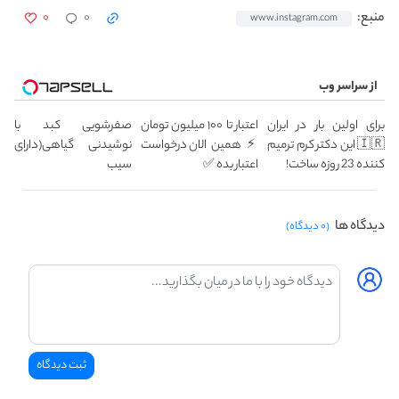
۰
۰
منبع:
www.instagram.com
از سراسر وب
برای اولین بار در ایران
اعتبار تا ۱۰۰ میلیون تومان
صفرشویی کبد با
🇮🇷 این دکتر کرم ترمیم
⚡ همین الان درخواست
نوشیدنی گیاهی(دارای
کننده 23 روزه ساخت!
اعتبار بده ✅
سیب
سلامت+55تخفیف)
دیدگاه ها
(۰ دیدگاه)