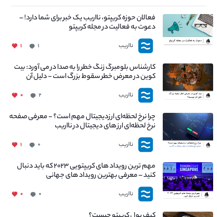
فعالان حوزه کریپتو، نااریب یک خبر برای شما دارد! –
دعوت به فعالیت در مجله کریپتو
نااریب
۱
۱
کارشناس بلومبرگ زنگ خطر را به صدا در می آورد: بیت
کوین در معرض خطر سقوط بزرگ است - دلیل آن
چیست؟
نااریب
۰
۲
چرا نرخ لحظه‌ای ارزدیجیتال مهم است؟ - معرفی صفحه
نرخ لحظه‌ای ارز های دیجیتال در نااریب
نااریب
۱
۰
مهم ترین رویداد های کریپتویی ۲۰۲۳ که باید دنبال
کنید – معرفی بهترین رویداد های جهانی
نااریب
۰
۰
کیف پول کریپتو چیست؟