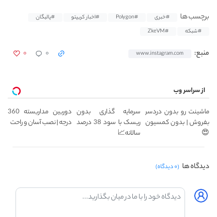
برچسب ها
#خبری
#Polygon
#اخبار کریپتو
#پالیگان
#شبکه
#ZkeVM
۰
۰
منبع:
www.instagram.com
از سراسر وب
ماشینت رو بدون دردسر
سرمایه گذاری بدون
دوربین مداربسته 360
بفروش | بدون کمسیون
ریسک با سود 38 درصد
درجه | نصب آسان و راحت
😍
سالانه📈
دیدگاه ها
(۰ دیدگاه)