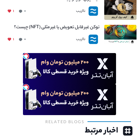
نااریب
۱
۰
توکن غیر قابل تعویض یا غیر مثلی (NFT) چیست؟
نااریب
۱
۰
RELATED BLOGS
اخبار مرتبط