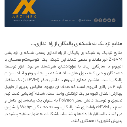
منابع نزدیک به شبکه ی پالیگان از راه اندازی...
منابع نزدیک به شبکه ی پالیگان از راه اندازی رسمی شبکه ی آزمایشی
ZkeVM خبر دادند و مدعی شدند این شبکه، یک اکوسیستم همسان با
اتریوم با سازگاری زیاد با قراردادهای هوشمند موجود، ابزار توسعه‌
دهندگان و حتی کیف‌ پول‌ های ساخته‌ شده برپایه اتریوم و اثبات سهام
پالیگان است. ماشین مجازی اتریوم با دانش صفر (zkEVM) یک ساختار
لایه ۲ در بالای اتریوم است که هدف آن بهبود مقیاس پذیری از طریق
پردازش انتقال انبوه در یک تراکنش واحد است. شبکه آزمایشی تحت تیم
تحقیق و توسعه دانش صفر Polygon به عنوان یک پیاده‌سازی کامل و
منبع باز zkEVM راه‌اندازی شد.پالیگان توسعه دهندگان Web۳ را تشویق
می کند تا با استقرار قراردادها و شناسایی اشکالات به عنوان پلتفرم پیشرو در
پذیرش فناوری zk همکاری کنند.