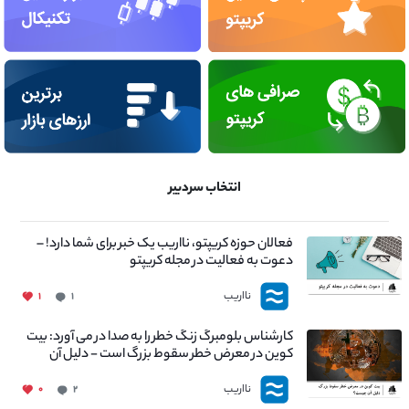
انتخاب سردبیر
فعالان حوزه کریپتو، نااریب یک خبر برای شما دارد! –
دعوت به فعالیت در مجله کریپتو
نااریب
۱
۱
کارشناس بلومبرگ زنگ خطر را به صدا در می آورد: بیت
کوین در معرض خطر سقوط بزرگ است - دلیل آن
چیست؟
نااریب
۰
۲