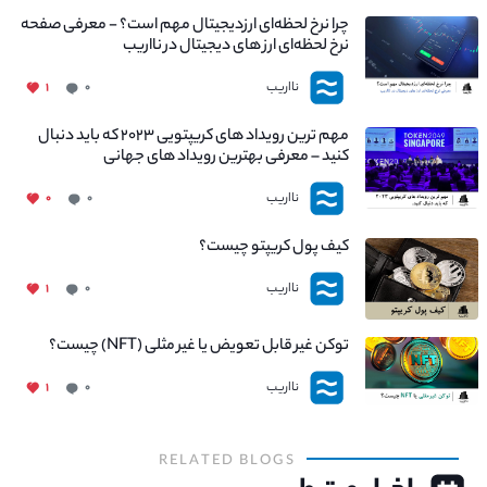
چرا نرخ لحظه‌ای ارزدیجیتال مهم است؟ - معرفی صفحه
نرخ لحظه‌ای ارز های دیجیتال در نااریب
نااریب
۱
۰
مهم ترین رویداد های کریپتویی ۲۰۲۳ که باید دنبال
کنید – معرفی بهترین رویداد های جهانی
نااریب
۰
۰
کیف پول کریپتو چیست؟
نااریب
۱
۰
توکن غیر قابل تعویض یا غیر مثلی (NFT) چیست؟
نااریب
۱
۰
RELATED BLOGS