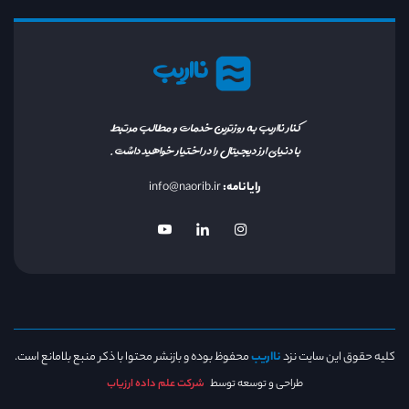
نااریب
کنار نااریب به روزترین خدمات و مطالب مرتبط
با دنیای ارز دیجیتال را در اختیار خواهید داشت.
رایانامه:
info@naorib.ir
کلیه حقوق این سایت نزد
نااریب
محفوظ بوده و بازنشر محتوا با ذکر منبع بلامانع است.
طراحی و توسعه توسط
شرکت علم داده ارزیاب