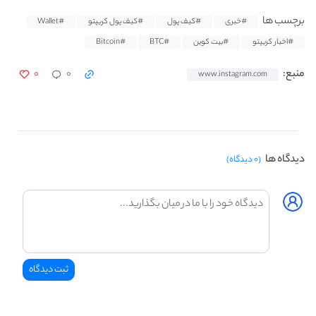
برچسب ها
#خبری
#کیف پول
#کیف پول کریپتو
#Wallet
#اخبار کریپتو
#بیت کوین
#BTC
#Bitcoin
۰
۰
منبع:
www.instagram.com
دیدگاه ها
(۰ دیدگاه)