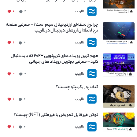
چیست؟
نااریب
۰
۲
چرا نرخ لحظه‌ای ارزدیجیتال مهم است؟ - معرفی صفحه
نرخ لحظه‌ای ارز های دیجیتال در نااریب
نااریب
۱
۰
مهم ترین رویداد های کریپتویی ۲۰۲۳ که باید دنبال
کنید – معرفی بهترین رویداد های جهانی
نااریب
۰
۰
کیف پول کریپتو چیست؟
نااریب
۱
۰
توکن غیر قابل تعویض یا غیر مثلی (NFT) چیست؟
نااریب
۱
۰