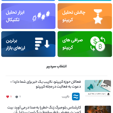
انتخاب سردبیر
فعالان حوزه کریپتو، نااریب یک خبر برای شما دارد! –
دعوت به فعالیت در مجله کریپتو
نااریب
۱
۱
کارشناس بلومبرگ زنگ خطر را به صدا در می آورد: بیت
کوین در معرض خطر سقوط بزرگ است - دلیل آن