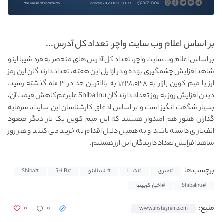
بر اساس اعلام وب سایت واچر، تعداد کل آدرس...
بر اساس اعلام وب سایت واچر، تعداد کل آدرس های منحصر به فرد شیبا اینو
شاهد افزایش چشمگیری بوده و در اوایل این هفته، تعداد دارندگان این رمز
ارز یا میم کوین بازار به ۱,۲۲۸,۰۳۸ به بالاترین حد در ۳ ماه گذشته رسید.
دیدن افزایش روز به روز تعداد دارندگان Shiba Inu علیرغم کاهش قیمت آن،
بسیار شگفت انگیز است و بر اساس ادعای کارشناسان این سایت، سرمایه
گذاران هنوز هم امیدوار هستند که این میم کوین یک بار دیگر صعود
انفجاری داشته باشد و به همین دلیل اقدام به خرید می کنند و هر روز
شاهد افزایش تعداد دارندگان این ارز هستیم.
برچسب ها
#خبری
#شیبا
#شیبا اینو
#SHIB
#Shiba
#ShibaInu
#اخبار کریپتو
۰
۰
منبع:
www.instagram.com