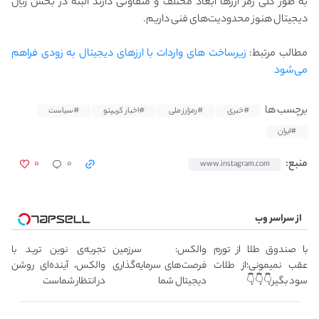
به طور کلی رمز ارزها ابعاد مختلف و متفاوتی دارند البته در بخش ریال
دیجیتال هنوز محدودیت‌های فنی داریم.
مطالب مرتبط:
زیرساخت‌ های واردات با ارزهای دیجیتال به زودی فراهم
می‌شود
برچسب ها
#خبری
#رمزارز ملی
#اخبار کریپتو
#سیاست
#ایران
۰
۰
منبع:
www.instagram.com
از سراسر وب
با صندوق طلا از تورم
والکس: سرزمین
تجربه‌ی نوین ترید با
عقب نمیمونی؛از طلات
فرصت‌های سرمایه‌گذاری
والکس، آینده‌ای روشن
سود بگیر👇👇👇
دیجیتال شما
در انتظار شماست