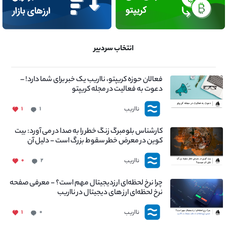
انتخاب سردبیر
فعالان حوزه کریپتو، نااریب یک خبر برای شما دارد! –
دعوت به فعالیت در مجله کریپتو
نااریب
۱
۱
کارشناس بلومبرگ زنگ خطر را به صدا در می آورد: بیت
کوین در معرض خطر سقوط بزرگ است - دلیل آن
چیست؟
نااریب
۰
۲
چرا نرخ لحظه‌ای ارزدیجیتال مهم است؟ - معرفی صفحه
نرخ لحظه‌ای ارز های دیجیتال در نااریب
نااریب
۱
۰