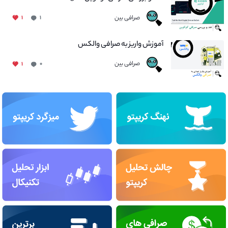
صرافی بین
۱
۱
آموزش واریز به صرافی والکس
صرافی بین
۱
۰