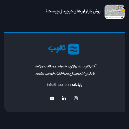
ارزش بازار ارز های دیجیتال چیست؟
نااریب
کنار نااریب به روزترین خدمات و مطالب مرتبط
با دنیای ارز دیجیتال را در اختیار خواهید داشت.
رایانامه:
info@naorib.ir