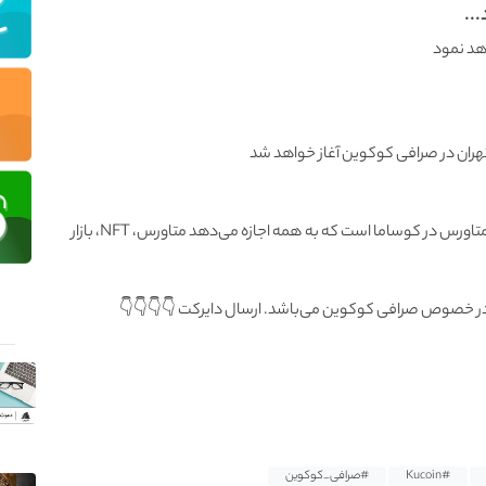
..
هد نمود
این توکن یک پلتفرم بلاک چین L۱ و قرارداد هوشمند چند متاورس در کوساما است که به همه اجازه می‌دهد متاورس، NFT، بازار
در خصوص صرافی کوکوین می‌باشد. ارسال دایرکت 👇👇👇👇
#Kucoin
#صرافی_کوکوین