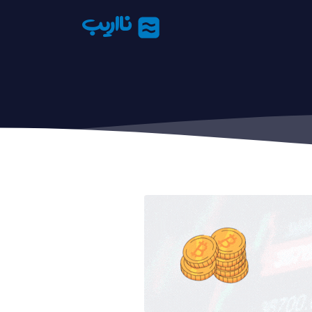
نااریب