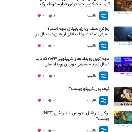
آورد: بیت کوین در معرض خطر سقوط بزرگ
است - دلیل آن چیست؟
نااریب
۰
۲
چرا نرخ لحظه‌ای ارزدیجیتال مهم است؟ -
معرفی صفحه نرخ لحظه‌ای ارز های دیجیتال در
نااریب
نااریب
۱
۰
مهم ترین رویداد های کریپتویی ۲۰۲۳ که باید
دنبال کنید – معرفی بهترین رویداد های
جهانی
نااریب
۰
۰
کیف پول کریپتو چیست؟
نااریب
۱
۰
توکن غیر قابل تعویض یا غیر مثلی (NFT)
چیست؟
نااریب
۱
۰