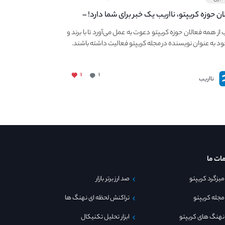
ان حوزه کریپتو، نااریب یک خبر برای شما دارد! –
 به فعالیت در مجله کریپتو
ب از همه فعالان حوزه کریپتو دعوت به عمل می‌آورد تا با برند و
ود به عنوان نویسنده در مجله کریپتو فعالیت داشته باشند.
۱
۱
نااریب
ات ما
میزگرد کریپتو
صد ارز برتر بازار
مجله کریپتو
تراکنش لحظه ای نهنگ ها
نهنگ های کریپتو
ابزار تحلیل تکنیکال