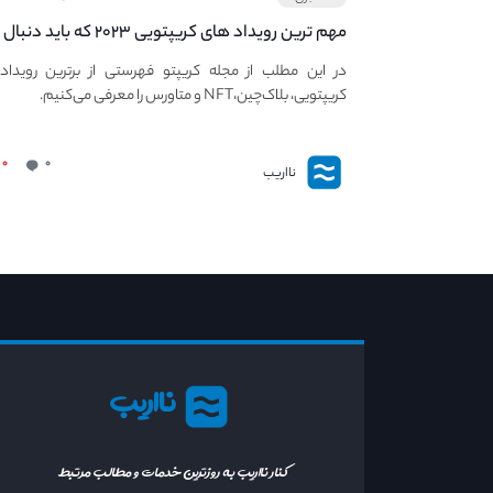
مهم ترین رویداد های کریپتویی ۲۰۲۳ که باید دنبال
کنید – معرفی بهترین رویداد های جهانی
در این مطلب از مجله کریپتو فهرستی از برترین رویداد
کریپتویی، بلاک‌چین،NFT و متاورس را معرفی می‌کنیم.
۰
۰
نااریب
نااریب
کنار نااریب به روزترین خدمات و مطالب مرتبط