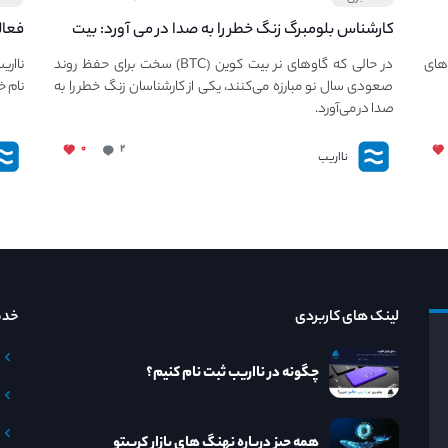
کارشناس بلومبرگ زنگ خطر را به صدا در می آورد: بیت
فعال
کوین در معرض خطر سقوط بزرگ است - دلیل آن
دعوت
های
در حالی که گاوهای نر بیت کوین (BTC) سخت برای حفظ روند
نااری
چیست؟
صعودی سال نو مبارزه می‌کنند، یکی از کارشناسان زنگ خطر را به
نام خ
صدا در می‌آورد.
۰
۲
نااریب
لینک های کاربردی
خدم
چگونه در نااریب ثبت نام کنیم؟
همه چیز درباره نهنگ های بازار کریپتو