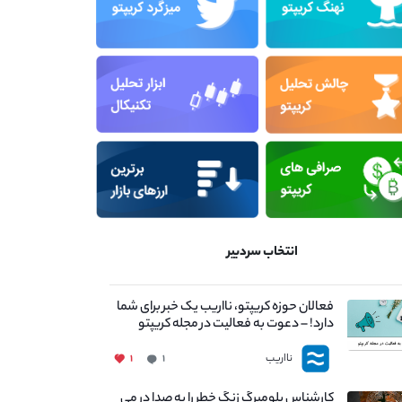
انتخاب سردبیر
فعالان حوزه کریپتو، نااریب یک خبر برای شما
دارد! – دعوت به فعالیت در مجله کریپتو
نااریب
۱
۱
کارشناس بلومبرگ زنگ خطر را به صدا در می