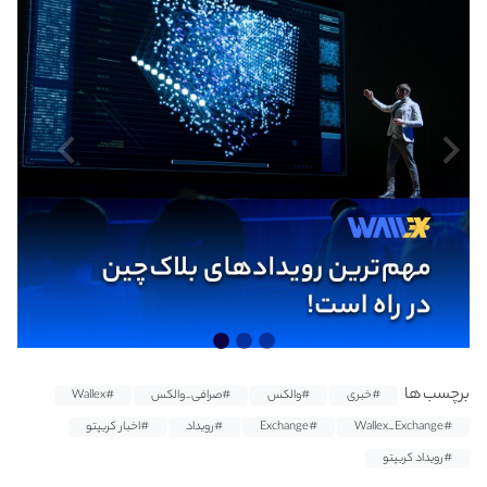
برچسب ها
#خبری
#والکس
#صرافی_والکس
#Wallex
#Wallex_Exchange
#Exchange
#رویداد
#اخبار کریپتو
#رویداد کریپتو