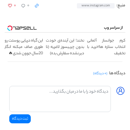
۰
۰
منبع:
www.instagram.com
از سراسر وب
کرم جوانساز آلمانی
نخند! این آینده‌ی خودت
این گیاه دریایی پوستت رو
انتخاب ستاره ها!خرید با
بدون چربیسوز لاغریه (تا
طوری صاف میکنه انگار
تخفیف
دیر نشده سفارش بده)
20سال جوون شدی🔥
دیدگاه ها
(۰ دیدگاه)