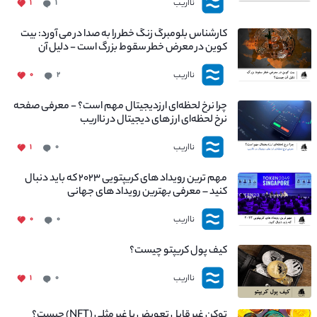
نااریب
۱
۱
کارشناس بلومبرگ زنگ خطر را به صدا در می آورد: بیت
کوین در معرض خطر سقوط بزرگ است - دلیل آن
چیست؟
نااریب
۰
۲
چرا نرخ لحظه‌ای ارزدیجیتال مهم است؟ - معرفی صفحه
نرخ لحظه‌ای ارز های دیجیتال در نااریب
نااریب
۱
۰
مهم ترین رویداد های کریپتویی ۲۰۲۳ که باید دنبال
کنید – معرفی بهترین رویداد های جهانی
نااریب
۰
۰
کیف پول کریپتو چیست؟
نااریب
۱
۰
توکن غیر قابل تعویض یا غیر مثلی (NFT) چیست؟