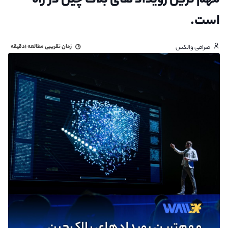
مهم ترین رویداد های بلاک چین در راه
است.
زمان تقریبی مطالعه
۱دقیقه
صرافی والکس