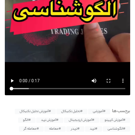
برچسب ها
#آموزشی
#تحلیل تکنیکال
#آموزش تحلیل تکنیکال
#آموزش کریپتو
#آموزش ارزدیجیتال
#آموزش ترید
#الگو
#الگوشناسی
#ترید
#تریدر
#معامله
#معامله گر