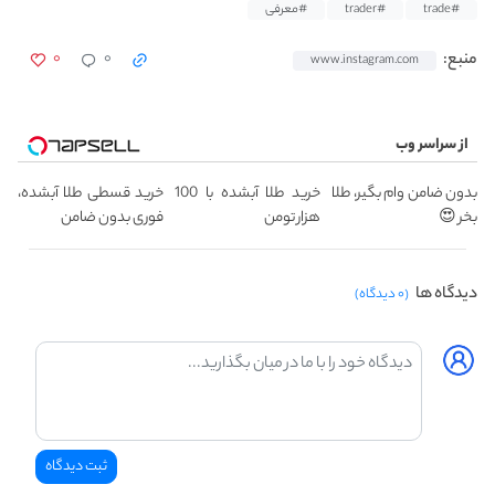
#trade
#trader
#معرفی
۰
۰
منبع:
www.instagram.com
از سراسر وب
بدون ضامن وام بگیر، طلا
خرید طلا آبشده با 100
خرید قسطی طلا آبشده،
بخر 😍
هزار تومن
فوری بدون ضامن
دیدگاه ها
(۰ دیدگاه)