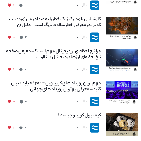
نااریب
۱
۱
کارشناس بلومبرگ زنگ خطر را به صدا در می آورد: بیت
کوین در معرض خطر سقوط بزرگ است - دلیل آن
چیست؟
نااریب
۰
۲
چرا نرخ لحظه‌ای ارزدیجیتال مهم است؟ - معرفی صفحه
نرخ لحظه‌ای ارز های دیجیتال در نااریب
نااریب
۱
۰
مهم ترین رویداد های کریپتویی ۲۰۲۳ که باید دنبال
کنید – معرفی بهترین رویداد های جهانی
نااریب
۰
۰
کیف پول کریپتو چیست؟
نااریب
۱
۰