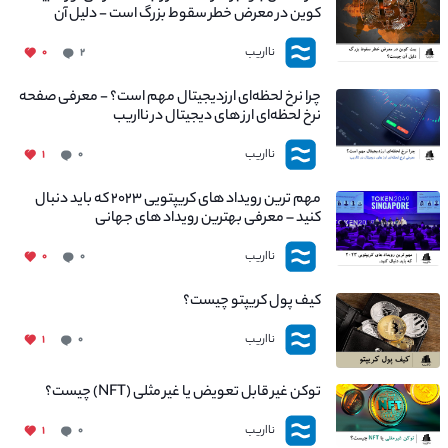
کوین در معرض خطر سقوط بزرگ است - دلیل آن
چیست؟
نااریب
۰
۲
چرا نرخ لحظه‌ای ارزدیجیتال مهم است؟ - معرفی صفحه
نرخ لحظه‌ای ارز های دیجیتال در نااریب
نااریب
۱
۰
مهم ترین رویداد های کریپتویی ۲۰۲۳ که باید دنبال
کنید – معرفی بهترین رویداد های جهانی
نااریب
۰
۰
کیف پول کریپتو چیست؟
نااریب
۱
۰
توکن غیر قابل تعویض یا غیر مثلی (NFT) چیست؟
نااریب
۱
۰