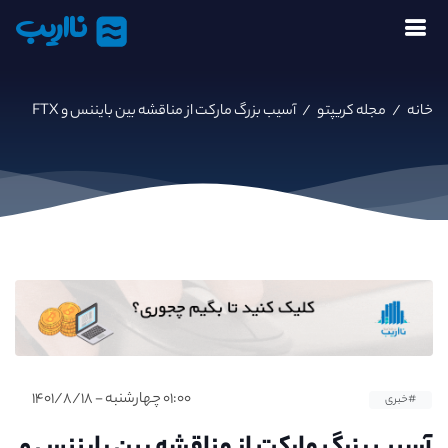
نااریب
خانه
/
مجله کریپتو
/
آسیب بزرگ مارکت از مناقشه بین بایننس و FTX
۰۱:۰۰ چهارشنبه - ۱۴۰۱/۸/۱۸
#خبری