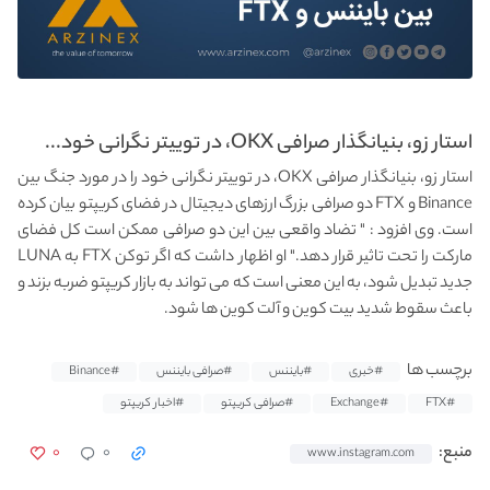
استار زو، بنیانگذار صرافی OKX، در توییتر نگرانی خود...
استار زو، بنیانگذار صرافی OKX، در توییتر نگرانی خود را در مورد جنگ بین
Binance و FTX دو صرافی بزرگ ارزهای دیجیتال در فضای کریپتو بیان کرده
است. وی افزود : " تضاد واقعی بین این دو صرافی ممکن است کل فضای
مارکت را تحت تاثیر قرار دهد." او اظهار داشت که اگر توکن FTX به LUNA
جدید تبدیل شود، به این معنی است که می تواند به بازار کریپتو ضربه بزند و
باعث سقوط شدید بیت کوین و آلت کوین ها شود.
برچسب ها
#خبری
#بایننس
#صرافی بایننس
#Binance
#FTX
#Exchange
#صرافی کریپتو
#اخبار کریپتو
۰
۰
منبع:
www.instagram.com