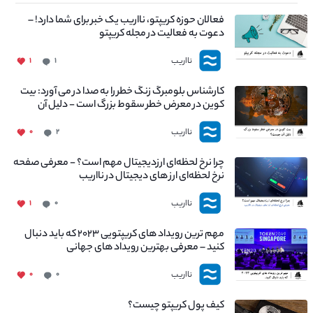
فعالان حوزه کریپتو، نااریب یک خبر برای شما دارد! –
دعوت به فعالیت در مجله کریپتو
نااریب
۱
۱
کارشناس بلومبرگ زنگ خطر را به صدا در می آورد: بیت
کوین در معرض خطر سقوط بزرگ است - دلیل آن
چیست؟
نااریب
۰
۲
چرا نرخ لحظه‌ای ارزدیجیتال مهم است؟ - معرفی صفحه
نرخ لحظه‌ای ارز های دیجیتال در نااریب
نااریب
۱
۰
مهم ترین رویداد های کریپتویی ۲۰۲۳ که باید دنبال
کنید – معرفی بهترین رویداد های جهانی
نااریب
۰
۰
کیف پول کریپتو چیست؟