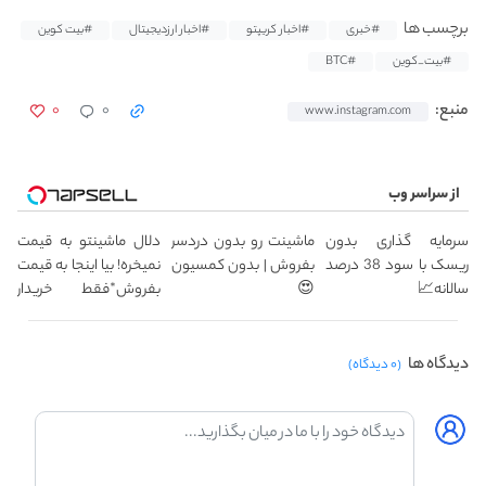
برچسب ها
#خبری
#اخبار کریپتو
#اخبار ارزدیجیتال
#بیت کوین
#بیت_کوین
#BTC
۰
۰
منبع:
www.instagram.com
از سراسر وب
سرمایه گذاری بدون
ماشینت رو بدون دردسر
دلال ماشینتو به قیمت
ریسک با سود 38 درصد
بفروش | بدون کمسیون
نمیخره! بیا اینجا به قیمت
سالانه📈
😍
بفروش*فقط خریدار
واقعی*
دیدگاه ها
(۰ دیدگاه)