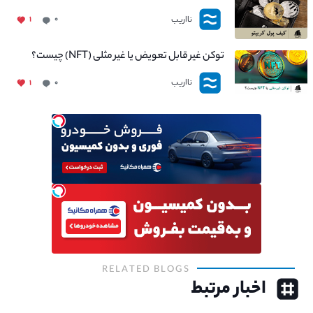
نااریب
۱
۰
توکن غیر قابل تعویض یا غیر مثلی (NFT) چیست؟
نااریب
۱
۰
RELATED BLOGS
اخبار مرتبط