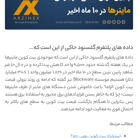
داده های پلتفرم گلسنود حاکی از این است که...
داده های پلتفرم گلسنود حاکی از این است که موجودی بیت کوین ماینرها
در یک هفته گذشته حدود ۹،۵۰۰ واحد کاهش پیدا کرده و در حال حاضر
شاهد پایین ترین سطح در ۱۰ ماه اخیر در ۱.۸۲۶ میلیون واحد ( ۳۰،۶ میلیارد
دلار) هستیم.موسسه Blockware نیز گفته که ادامه ی روند نزولی قیمت
بیت کوین الزاما" باعث خاموش شدن دستگاه های ماینر از طرف ماینرها
نیست؛ چرا که به خاطر بستن قراردادهای برق مجبور به استفاده برق هستند
پس بنابراین تا هنگام بازگشت قیمت بیت کوین به سطح های بالاتر به
احتمال قوی به فعالیت خود ادامه میدهند.
مطالب مرتبط:
استخراج بیت کوین یعنی چه؟