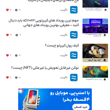
نرخ لحظه‌ای ارز های دیجیتال در نااریب
نااریب
۱
۰
مهم ترین رویداد های کریپتویی ۲۰۲۳ که باید دنبال
کنید – معرفی بهترین رویداد های جهانی
نااریب
۰
۰
کیف پول کریپتو چیست؟
نااریب
۱
۰
توکن غیر قابل تعویض یا غیر مثلی (NFT) چیست؟
نااریب
۱
۰