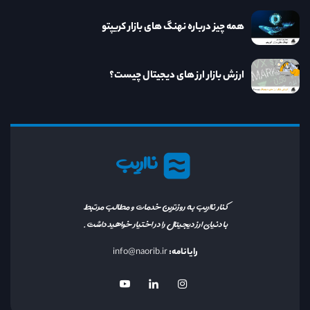
همه چیز درباره نهنگ های بازار کریپتو
ارزش بازار ارز های دیجیتال چیست؟
نااریب
کنار نااریب به روزترین خدمات و مطالب مرتبط
با دنیای ارز دیجیتال را در اختیار خواهید داشت.
رایانامه:
info@naorib.ir