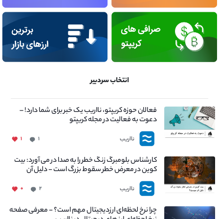
انتخاب سردبیر
فعالان حوزه کریپتو، نااریب یک خبر برای شما دارد! –
دعوت به فعالیت در مجله کریپتو
نااریب
۱
۱
کارشناس بلومبرگ زنگ خطر را به صدا در می آورد: بیت
کوین در معرض خطر سقوط بزرگ است - دلیل آن
چیست؟
نااریب
۰
۲
چرا نرخ لحظه‌ای ارزدیجیتال مهم است؟ - معرفی صفحه