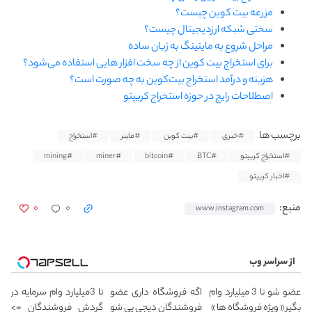
مزرعه بیت کوین چیست؟
سختی شبکه ارزدیجیتال چیست؟
مراحل شروع به ماینینگ به زبان ساده
برای استخراج بیت کوین از چه سخت افزار هایی استفاده می‌شود؟
هزینه و درآمد استخراج بیت‌کوین به چه صورت است؟
اصطلاحات رایج در حوزه استخراج کریپتو
برچسب ها
#خبری
#بیت کوین
#ماینر
#استخراج
#استخراج کریپتو
#BTC
#bitcoin
#miner
#mining
#اخبار کریپتو
۰
۰
منبع:
www.instagram.com
از سراسر وب
عضو شو تا 3 میلیارد وام
اگه فروشگاه داری عضو
تا 3میلیارد وام سرمایه در
بگیر « ویژه فروشگاه ها »
فروشندگان دیجی پی شو
گردش فروشندگان =>