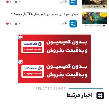
نااریب
۱
۰
توکن غیر قابل تعویض یا غیر مثلی (NFT) چیست؟
نااریب
۱
۰
RELATED BLOGS
اخبار مرتبط