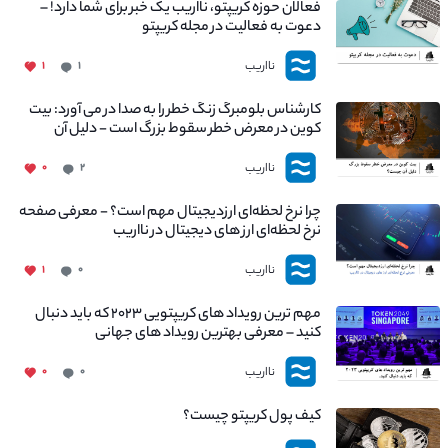
فعالان حوزه کریپتو، نااریب یک خبر برای شما دارد! –
دعوت به فعالیت در مجله کریپتو
نااریب
۱
۱
کارشناس بلومبرگ زنگ خطر را به صدا در می آورد: بیت
کوین در معرض خطر سقوط بزرگ است - دلیل آن
چیست؟
نااریب
۰
۲
چرا نرخ لحظه‌ای ارزدیجیتال مهم است؟ - معرفی صفحه
نرخ لحظه‌ای ارز های دیجیتال در نااریب
نااریب
۱
۰
مهم ترین رویداد های کریپتویی ۲۰۲۳ که باید دنبال
کنید – معرفی بهترین رویداد های جهانی
نااریب
۰
۰
کیف پول کریپتو چیست؟