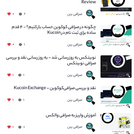
Review
صرافی بین
۰
۲
چگونه در صرافی کوکوین حساب باز کنیم؟ - ۴ قدم
ساده برای ثبت نام در Kucoin
صرافی بین
۰
۱
نوبیتکس به روزرسانی شد – به روز رسانی نقد و بررسی
صرافی نوبیتکس
صرافی بین
۱
۱
نقد و بررسی صرافی‌کوکوین – Kucoin Exchange
صرافی بین
۱
۱
آموزش واریز به صرافی والکس
صرافی بین
۱
۰