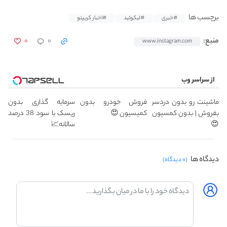
برچسب ها
#خبری
#لیکوئید
#اخبار کریپتو
۰
۰
منبع:
www.instagram.com
از سراسر وب
ماشینت رو بدون دردسر
فروش خودرو بدون
سرمایه گذاری بدون
بفروش | بدون کمسیون
کمیسیون 😍
ریسک با سود 38 درصد
😍
سالانه📈
دیدگاه ها
(۰ دیدگاه)