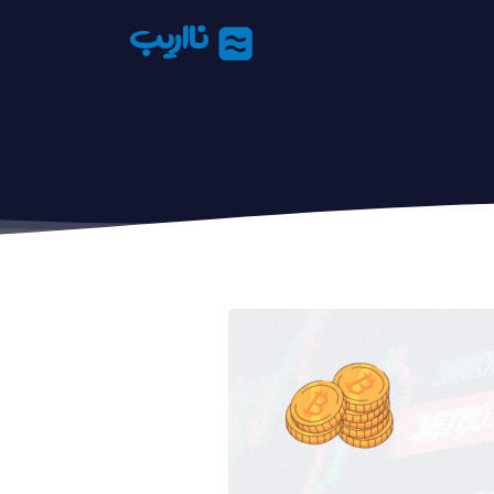
نااریب