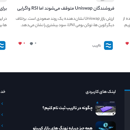
فروشندگان Uniswap متوقف می‌شوند اما RSI واگرایی
برای
قیمت UNI نزولی را توسعه می‌دهد.
معرف
ه از
ارزش بازار Uniswap نشان‌دهنده یک روند صعودی است. برخلاف
در ای
زیم.
دیگر کوین ها، توکن بومی UNI، سود بیشتری را نشان می‌دهد.
ها بر
۰
۰
نااریب
لینک های کاربردی
خدم
چگونه در نااریب ثبت نام کنیم؟
همه چیز درباره نهنگ های بازار کریپتو