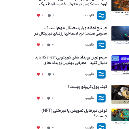
آورد: بیت کوین در معرض خطر سقوط بزرگ
است - دلیل آن چیست؟
نااریب
۰
۲
چرا نرخ لحظه‌ای ارزدیجیتال مهم است؟ -
معرفی صفحه نرخ لحظه‌ای ارز های دیجیتال در
نااریب
نااریب
۱
۰
مهم ترین رویداد های کریپتویی ۲۰۲۳ که باید
دنبال کنید – معرفی بهترین رویداد های
جهانی
نااریب
۰
۰
کیف پول کریپتو چیست؟
نااریب
۱
۰
توکن غیر قابل تعویض یا غیر مثلی (NFT)
چیست؟
نااریب
۱
۰