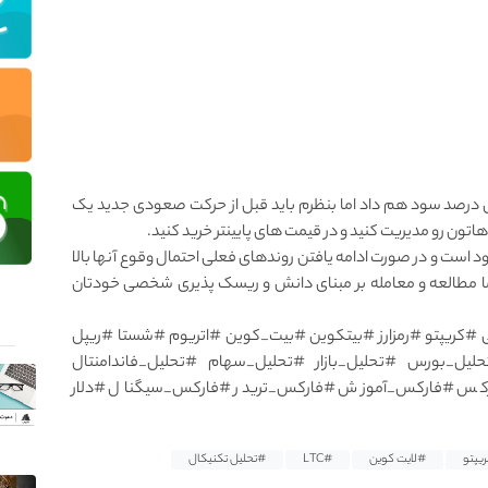
 درصد سود هم داد اما بنظرم باید قبل از حرکت صعودی جدید یک
تون رو مدیریت کنید و در قیمت های پایینتر خرید کنید.
 است و در صورت ادامه یافتن روند‌های فعلی احتمال وقوع آنها بالا
 مطالعه و معامله بر مبنای دانش و ریسک پذیری شخصی خودتان
#کریپتو #رمزارز #بیتکوین #بیت_کوین #اتریوم #شستا #ریپل
لیل_بورس #تحلیل_بازار #تحلیل_سهام #تحلیل_فاندامنتال
کس #فارکس_آموزش #فارکس_تریدر #فارکس_سیگنال #دلار
یپتو
#لایت کوین
#LTC
#تحلیل تکنیکال