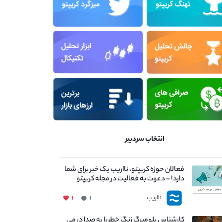
انتخاب سردبیر
فعالان حوزه کریپتو، نااریب یک خبر برای شما
دارد! – دعوت به فعالیت در مجله کریپتو
نااریب
۱
۱
کارشناس بلومبرگ زنگ خطر را به صدا در می