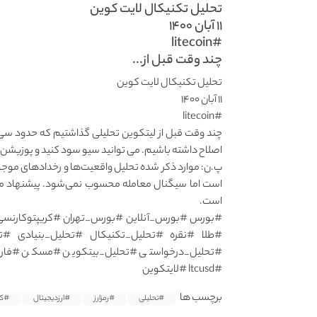
تحلیل تکنیکال لایت کوین
۱۱ آبان ۱۴۰۰
#litecoin
چند وقت قبل از...
تحلیل تکنیکال لایت کوین
۱۱ آبان ۱۴۰۰
#litecoin
چند وقت قبل از لیتکوین تحلیلی گذاشتیم که حدود سی
اصلاح داشته باشیم. می توانید سیو سود کنید و پوزیشن‌ها
پ.ن: موارد ذکر شده تحلیل واقعیت‌ها و رخداد‌های موجود
است اما سیگنال معامله محسوب نمی‌شود. پیشنهاد ما
است.
#بورس #بورس_آنلاین #بورس_تهران #کریپتوکارنسی 
#طلا #نقره #تحلیل_تکنیکال #تحلیل_بنیادی #تح
#تحلیل_درخواستی #تحلیل_بیتکوین #مسکن #فار
#ltcusd #لایتکوین
برچسب ها
#تحلیلی
#رمزارز
#ارزدیجیتال
#کر