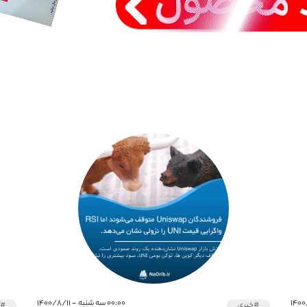
۰۰:۰۰ سه شنبه - ۱۴۰۰/۸/۱۱
#خبری
#آ