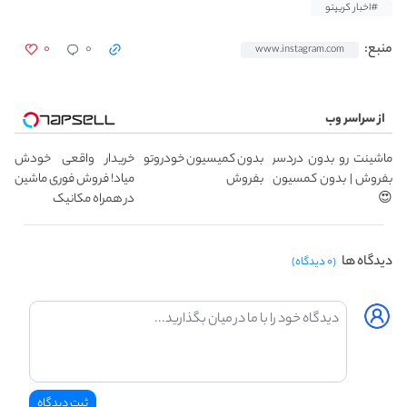
#اخبار کریپتو
۰
۰
منبع:
www.instagram.com
از سراسر وب
ماشینت رو بدون دردسر
بدون کمیسیون خودروتو
خریدار واقعی خودش
بفروش | بدون کمسیون
بفروش
میاد! فروش فوری ماشین
😍
در همراه مکانیک
دیدگاه ها
(۰ دیدگاه)