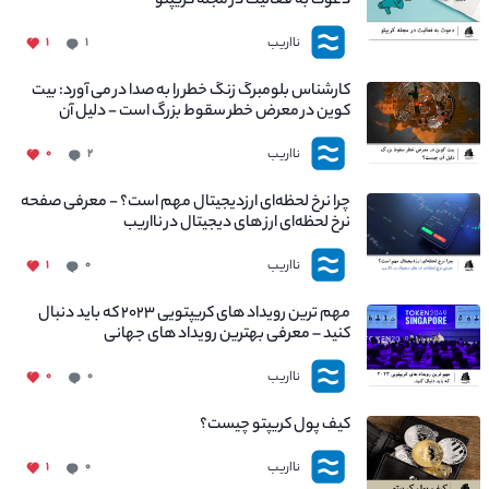
دعوت به فعالیت در مجله کریپتو
نااریب
۱
۱
کارشناس بلومبرگ زنگ خطر را به صدا در می آورد: بیت
کوین در معرض خطر سقوط بزرگ است - دلیل آن
چیست؟
نااریب
۰
۲
چرا نرخ لحظه‌ای ارزدیجیتال مهم است؟ - معرفی صفحه
نرخ لحظه‌ای ارز های دیجیتال در نااریب
نااریب
۱
۰
مهم ترین رویداد های کریپتویی ۲۰۲۳ که باید دنبال
کنید – معرفی بهترین رویداد های جهانی
نااریب
۰
۰
کیف پول کریپتو چیست؟
نااریب
۱
۰