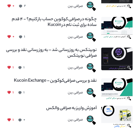
صرافی بین
۰
۲
چگونه در صرافی کوکوین حساب باز کنیم؟ - ۴ قدم
ساده برای ثبت نام در Kucoin
صرافی بین
۰
۱
نوبیتکس به روزرسانی شد – به روز رسانی نقد و بررسی
صرافی نوبیتکس
صرافی بین
۱
۱
نقد و بررسی صرافی‌کوکوین – Kucoin Exchange
صرافی بین
۱
۱
آموزش واریز به صرافی والکس
صرافی بین
۱
۰