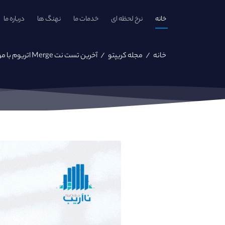
خانه
نرخ لحظه ای
خدمات ما
نهنگ ها
درباره ما
خانه
/
مجله کریپتو
/
آخرین تست نت Merge اتریوم با موفقیت به پایان رسید