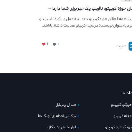
ان حوزه کریپتو، نااریب یک خبر برای شما دارد! –
 به فعالیت در مجله کریپتو
ب از همه فعالان حوزه کریپتو دعوت به عمل می‌آورد تا با برند و
ود به عنوان نویسنده در مجله کریپتو فعالیت داشته باشند.
۱
۱
نااریب
ات ما
میزگرد کریپتو
صد ارز برتر بازار
مجله کریپتو
تراکنش لحظه ای نهنگ ها
نهنگ های کریپتو
ابزار تحلیل تکنیکال