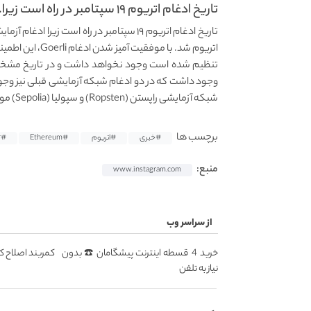
تاریخ ادغام اتریوم ۱۹ سپتامبر در راه است زیرا...
اتریوم شد. با مو
تنظیم شده است وجود نخواهد داشت و در تاریخ مشخص 
شبکه آزمایشی راپستن (Ropsten) و سپولیا (Sepolia) مورد تست نهایی گرفته بودند.
برچسب ها
#خبری
#اتریوم
#Ethereum
#Ether
منبع:
www.instagram.com
از سراسر وب
خرید 4 قسطه اینترنت پیشگامان ☎️ بدون
کمربند اصلاح کن
نیاز به تلفن