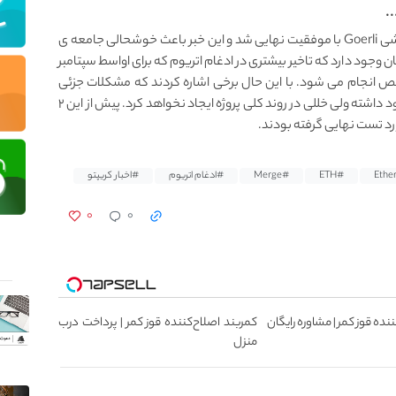
تاریخ ادغام اتریوم ۱۹ سپتامبر در راه است زیرا ادغام آزمایشی Goerli با موفقیت نهایی شد و این خبر باعث خوشحالی جامعه ی
فقیت آمیز شدن ادغام Goerli، این اطمینان وجود دارد که تاخیر بیشتری در ادغام اتریوم که برای اواسط سپتامبر
انجام می شود. با این حال برخی اشاره کردند که مشکلات جزئی
وجود داشت که در دو ادغام شبکه آزمایشی قبلی نیز وجود داشته ولی خللی در روند کلی پروژه ایجاد نخواهد کرد. پیش از این ۲
#ETH
#Merge
#ادغام اتریوم
#اخبار کریپتو
۰
۰
نده قوز کمر | مشاوره رایگان
کمربند اصلاح‌کننده قوز کمر | پرداخت درب
منزل