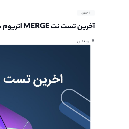
#خبری
آخرین تست نت MERGE اتریوم با موفقیت به پایان رسید
ارزینکس