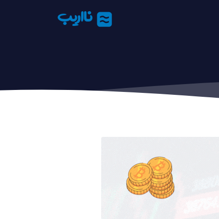
نااریب