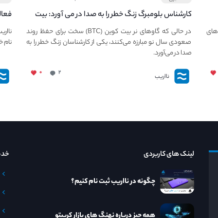
کارشناس بلومبرگ زنگ خطر را به صدا در می آورد: بیت
فعال
کوین در معرض خطر سقوط بزرگ است - دلیل آن
دعوت
های
در حالی که گاوهای نر بیت کوین (BTC) سخت برای حفظ روند
نااری
چیست؟
صعودی سال نو مبارزه می‌کنند، یکی از کارشناسان زنگ خطر را به
نام خ
صدا در می‌آورد.
۰
۲
نااریب
لینک های کاربردی
خدم
چگونه در نااریب ثبت نام کنیم؟
همه چیز درباره نهنگ های بازار کریپتو