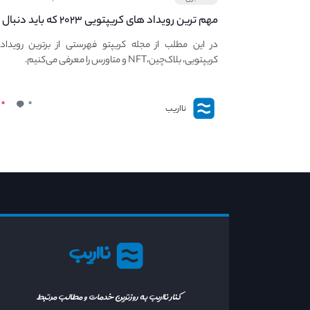
مهم ترین رویداد های کریپتویی ۲۰۲۳ که باید دنبال
کنید – معرفی بهترین رویداد های جهانی
در این مطلب از مجله کریپتو فهرستی از برترین رویداد
کریپتویی، بلاک‌چین،NFT و متاورس را معرفی می‌کنیم.
۰
۰
نااریب
نااریب
کنار نااریب به روزترین خدمات و مطالب مرتبط