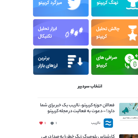
انتخاب سردبیر
فعالان حوزه کریپتو، نااریب یک خبر برای شما
دارد! – دعوت به فعالیت در مجله کریپتو
نااریب
۱
۱
کارشناس بلومبرگ زنگ خطر را به صدا در می