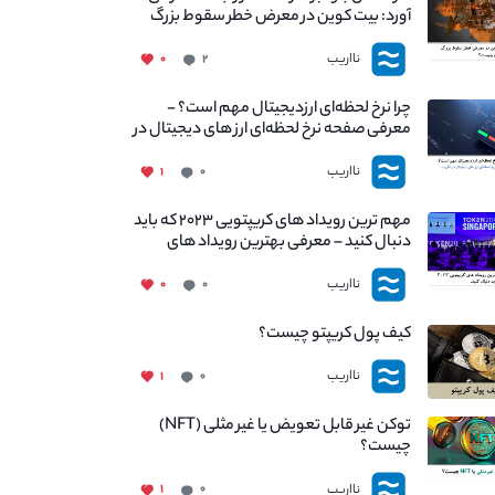
آورد: بیت کوین در معرض خطر سقوط بزرگ
است - دلیل آن چیست؟
نااریب
۰
۲
چرا نرخ لحظه‌ای ارزدیجیتال مهم است؟ -
معرفی صفحه نرخ لحظه‌ای ارز های دیجیتال در
نااریب
نااریب
۱
۰
مهم ترین رویداد های کریپتویی ۲۰۲۳ که باید
دنبال کنید – معرفی بهترین رویداد های
جهانی
نااریب
۰
۰
کیف پول کریپتو چیست؟
نااریب
۱
۰
توکن غیر قابل تعویض یا غیر مثلی (NFT)
چیست؟
نااریب
۱
۰