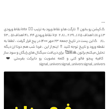
...
⚠️کپشن رو بخون ‼️ ‌ تارگت ها و نقاط ورود به ترتیب 👇🏼 ‌ iota نقاط ورودی
۱.۳ و ۱.۱۸ اهداف ۱.۷۵_ ۲.۲۹ _ ۲.۸۱ ‌ ‌ icp نقاط ورودی ۴۴ _۴۱ اهداف ۵۱ _۶۳
_۸۱ ‌ ‌ ⚠️این پست در تاریخ جمعه ۲۳ مهر ۱۴۰۰ در پیج قرار گرفت ، لطفا‌ به
نقطه ورود و تاریخ توجه کنید ‼️ ‌ اینم از این ، فردا شب هم دوتا ارز دیگه
تحلیل میکنم براتون 🙏🏼🥰 ‌ برای دریافت سیگنال های رایگان و سود ساز
کافیه پیجو فالو کنی و کلمه عضویت رو دایرکت‌ بفرستی ❤️ ‌
signal_univers signal_univers signal_univers ‌