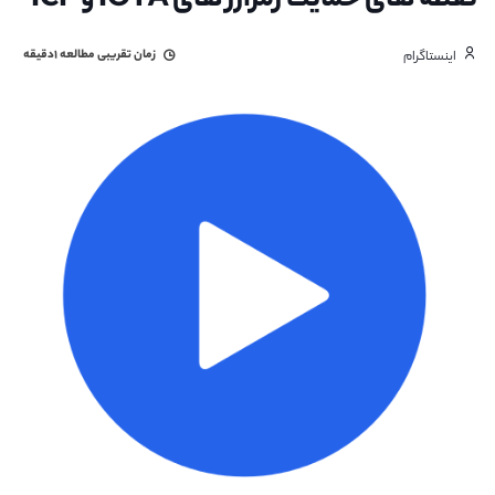
نقطه های حمایت رمزارز های IOTA و ICP
زمان تقریبی مطالعه
۱دقیقه
اینستاگرام