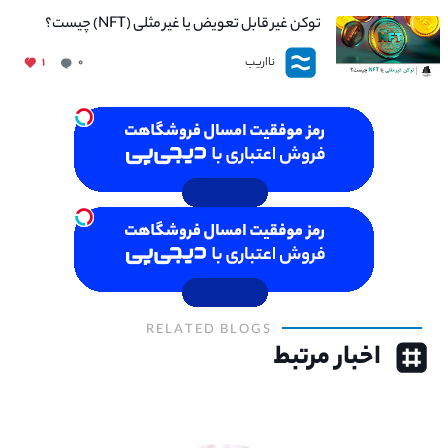
توکن غیر قابل تعویض یا غیر مثلی (NFT) چیست؟
نااریب
۱
۰
RELATED BLOGS
اخبار مرتبط