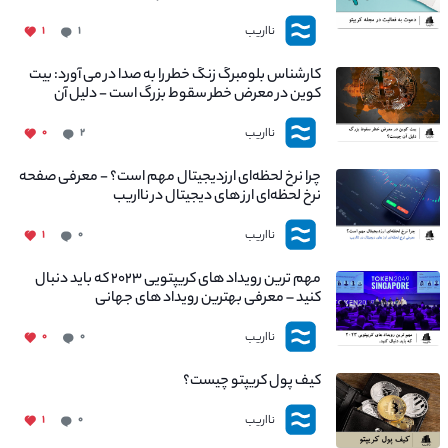
نااریب
۱
۱
کارشناس بلومبرگ زنگ خطر را به صدا در می آورد: بیت
کوین در معرض خطر سقوط بزرگ است - دلیل آن
چیست؟
نااریب
۰
۲
چرا نرخ لحظه‌ای ارزدیجیتال مهم است؟ - معرفی صفحه
نرخ لحظه‌ای ارز های دیجیتال در نااریب
نااریب
۱
۰
مهم ترین رویداد های کریپتویی ۲۰۲۳ که باید دنبال
کنید – معرفی بهترین رویداد های جهانی
نااریب
۰
۰
کیف پول کریپتو چیست؟
نااریب
۱
۰