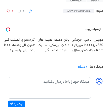
#کریپتو
#ارزدیجیتال
۰
۰
منبع:
www.instagram.com
از سراسر وب
دوربین لامپی چرخشی
پایان دغدغه هزینه های
اگر میخوای ایمپلنت کنی
360 درجه فقط امروز حراج
دندان پزشکی با پک
همین الان وقتشه | فقط
شد🔥 پرداخت درب منزل
سفید کننده خانگی
با ۲۵ میلیون تومان!!!
دیدگاه ها
(۰ دیدگاه)