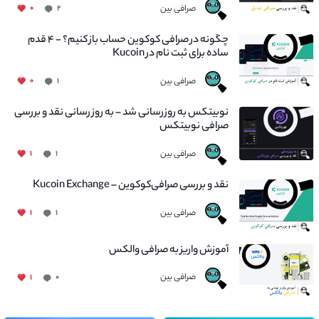
صرافی بین
۰
۲
چگونه در صرافی کوکوین حساب باز کنیم؟ - ۴ قدم
ساده برای ثبت نام در Kucoin
صرافی بین
۰
۱
نوبیتکس به روزرسانی شد – به روز رسانی نقد و بررسی
صرافی نوبیتکس
صرافی بین
۱
۱
نقد و بررسی صرافی‌کوکوین – Kucoin Exchange
صرافی بین
۱
۱
آموزش واریز به صرافی والکس
صرافی بین
۱
۰