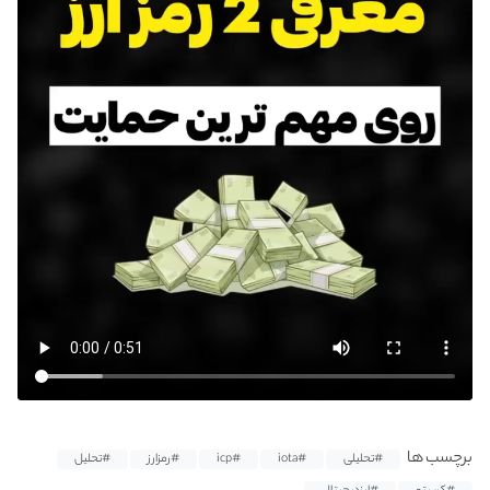
برچسب ها
#تحلیلی
#iota
#icp
#رمزارز
#تحلیل