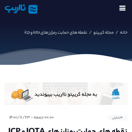
نااریب
خانه
/
مجله کریپتو
/
نقطه های حمایت رمزارز های iota و icp
۰۰:۰۰ جمعه - ۱۴۰۰/۷/۲۳
#تحلیلی