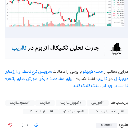
در این مطلب از
مجله کریپتو
با برخی از امکانات
سرویس نرخ لحظه‌ای ارز های
دیجیتال
در
نااریب
آشنا شدیم.
برای مشاهده دیگر آموزش های پلتفرم
نااریب بر روی این لینک کلیک کنید.
برچسب ها
#آموزشی
#آموزش_نااریب
#نااریب
#پلتفرم_نااریب
#نرخ_لحظه_ای_کریپتو
#آموزش کریپتو
#آموزش ارزدیجیتال
۱
۰
منبع:
naorib.ir