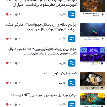
کارشناس بلومبرگ زنگ خطر را به صدا در می آورد: بیت
کوین در معرض خطر سقوط بزرگ است - دلیل آن
چیست؟
نااریب
۰
۲
چرا نرخ لحظه‌ای ارزدیجیتال مهم است؟ - معرفی صفحه
نرخ لحظه‌ای ارز های دیجیتال در نااریب
نااریب
۱
۰
مهم ترین رویداد های کریپتویی ۲۰۲۳ که باید دنبال
کنید – معرفی بهترین رویداد های جهانی
نااریب
۰
۰
کیف پول کریپتو چیست؟
نااریب
۱
۰
توکن غیر قابل تعویض یا غیر مثلی (NFT) چیست؟
نااریب
۱
۰