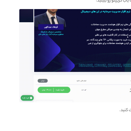
اب کریپتو رو ببینید:
 کنید.