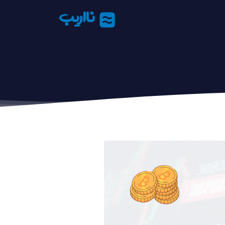
نااریب