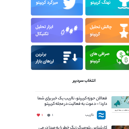
انتخاب سردبیر
فعالان حوزه کریپتو، نااریب یک خبر برای شما
دارد! – دعوت به فعالیت در مجله کریپتو
نااریب
۱
۱
کارشناس بلومبرگ زنگ خطر را به صدا در می