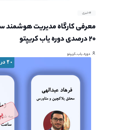
#خبری
معرفی کارگاه مدیریت هوشمند سرمای
۲۰ درصدی دوره یاب کریپتو
دوره_یاب_کریپتو
بر