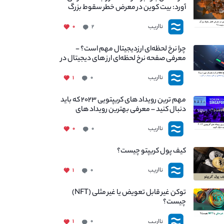
آورد: بیت کوین در معرض خطر سقوط بزرگ
است - دلیل آن چیست؟
نااریب
۰
۲
چرا نرخ لحظه‌ای ارزدیجیتال مهم است؟ -
معرفی صفحه نرخ لحظه‌ای ارز های دیجیتال در
نااریب
نااریب
۱
۰
مهم ترین رویداد های کریپتویی ۲۰۲۳ که باید
دنبال کنید – معرفی بهترین رویداد های
جهانی
نااریب
۰
۰
کیف پول کریپتو چیست؟
نااریب
۱
۰
توکن غیر قابل تعویض یا غیر مثلی (NFT)
چیست؟
نااریب
۱
۰