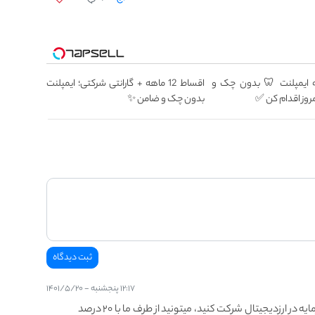
۱۲ ماهه ایمپلنت 🦷 بدون چک و
اقساط 12 ماهه + گارانتی شرکتی؛ ایمپلنت
روز اقدام کن ✅
بدون چک و ضامن ✨
۱۲:۱۷ پنجشنبه - ۱۴۰۱/۵/۲۰
اگه دوست دارید توی کارگاه مدیریت هوشمند سرمایه در ارزدیجیتال شرکت کنید، میتونید از طرف ما با ۲۰ درصد