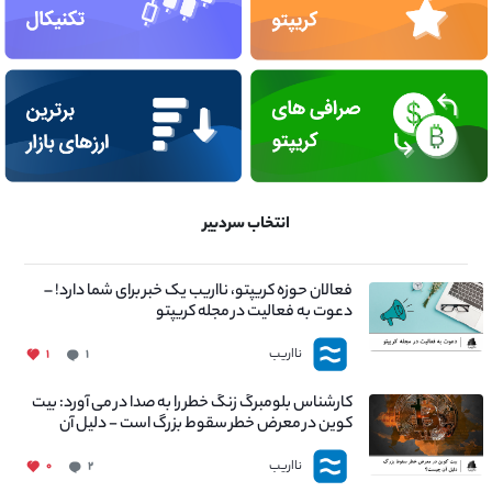
انتخاب سردبیر
فعالان حوزه کریپتو، نااریب یک خبر برای شما دارد! –
دعوت به فعالیت در مجله کریپتو
نااریب
۱
۱
کارشناس بلومبرگ زنگ خطر را به صدا در می آورد: بیت
کوین در معرض خطر سقوط بزرگ است - دلیل آن
چیست؟
نااریب
۰
۲