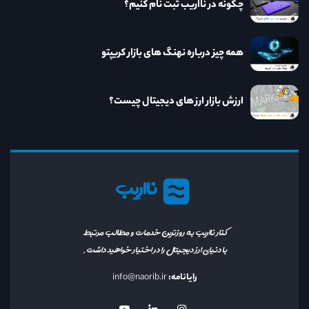
چگونه در نااریب ثبت نام کنیم؟
همه چیز درباره نهنگ های بازار کریپتو
ارزش بازار ارز های دیجیتال چیست؟
نااریب
کنار نااریب به روزترین خدمات و مطالب مرتبط
با دنیای ارز دیجیتال را در اختیار خواهید داشت.
رایانامه:
info@naorib.ir