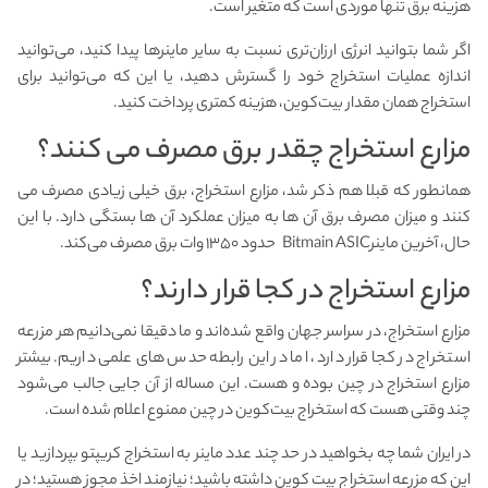
هزینه برق تنها موردی است که متغیر است.
اگر شما بتوانید انرژی ارزان‌تری نسبت به سایر ماینرها پیدا کنید، می‌توانید
اندازه عملیات استخراج خود را گسترش دهید، یا این که می‌توانید برای
استخراج همان مقدار بیت‌کوین، هزینه کمتری پرداخت کنید.
مزارع استخراج چقدر برق مصرف می کنند؟
همانطور که قبلا هم ذکر شد، مزارع استخراج، برق خیلی زیادی مصرف می
کنند و میزان مصرف برق آن ها به میزان عملکرد آن ها بستگی دارد. با این
حال، آخرین ماینرBitmain ASIC حدود ۱۳۵۰ وات برق مصرف می‌کند.
مزارع استخراج در کجا قرار دارند؟
مزارع استخراج، در سراسر جهان واقع شده‌اند و ما دقیقا نمی‌دانیم هر مزرعه
استخراج در کجا قرار دارد‌، اما در این رابطه حدس های علمی داریم. بیشتر
مزارع استخراج در چین بوده و هست. این مساله از آن جایی جالب می‌شود
چند وقتی هست که استخراج بیت‌کوین در چین ممنوع اعلام شده است.
در ایران شما چه بخواهید در حد چند عدد ماینر به استخراج کریپتو بپردازید یا
این که مزرعه استخراج بیت کوین داشته باشید؛ نیازمند اخذ مجوز هستید؛ در