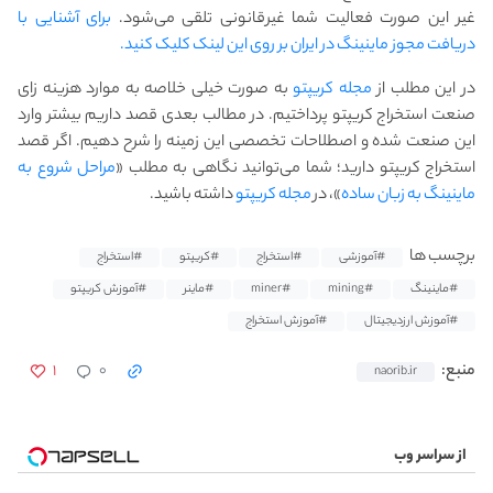
غیر این صورت فعالیت شما غیرقانونی تلقی می‌شود.
برای آشنایی با
دریافت مجوز ماینینگ در ایران بر روی این لینک کلیک کنید.
در این مطلب از
مجله کریپتو
به صورت خیلی خلاصه به موارد هزینه زای
صنعت استخراج کریپتو پرداختیم. در مطالب بعدی قصد داریم بیشتر وارد
این صنعت شده و اصطلاحات تخصصی این زمینه را شرح دهیم. اگر قصد
استخراج کریپتو دارید؛ شما می‌توانید نگاهی به مطلب «
مراحل شروع به
ماینینگ به زبان ساده
»، در
مجله کریپتو
داشته باشید.
برچسب ها
#آموزشی
#استخراج
#کریپتو
#استخراج
#ماینینگ
#mining
#miner
#ماینر
#آموزش کریپتو
#آموزش ارزدیجیتال
#آموزش استخراج
۱
۰
منبع:
naorib.ir
از سراسر وب