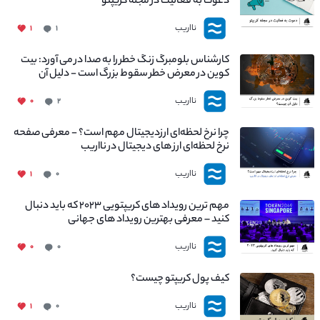
دعوت به فعالیت در مجله کریپتو
نااریب
۱
۱
کارشناس بلومبرگ زنگ خطر را به صدا در می آورد: بیت
کوین در معرض خطر سقوط بزرگ است - دلیل آن
چیست؟
نااریب
۰
۲
چرا نرخ لحظه‌ای ارزدیجیتال مهم است؟ - معرفی صفحه
نرخ لحظه‌ای ارز های دیجیتال در نااریب
نااریب
۱
۰
مهم ترین رویداد های کریپتویی ۲۰۲۳ که باید دنبال
کنید – معرفی بهترین رویداد های جهانی
نااریب
۰
۰
کیف پول کریپتو چیست؟
نااریب
۱
۰