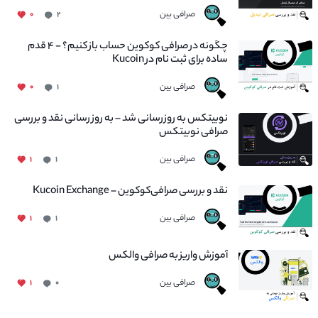
صرافی بین
۰
۲
چگونه در صرافی کوکوین حساب باز کنیم؟ - ۴ قدم
ساده برای ثبت نام در Kucoin
صرافی بین
۰
۱
نوبیتکس به روزرسانی شد – به روز رسانی نقد و بررسی
صرافی نوبیتکس
صرافی بین
۱
۱
نقد و بررسی صرافی‌کوکوین – Kucoin Exchange
صرافی بین
۱
۱
آموزش واریز به صرافی والکس
صرافی بین
۱
۰