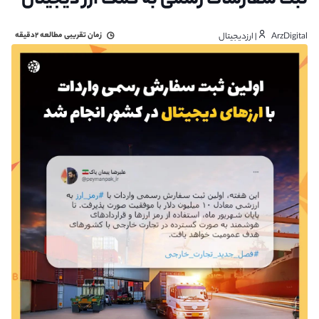
ثبت سفارشات رسمی به کمک ارز دیجیتال
زمان تقریبی مطالعه
۲دقیقه
ArzDigital | ارزدیجیتال