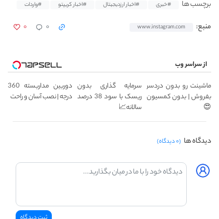
برچسب ها
#خبری
#اخبار ارزدیجیتال
#اخبار کریپتو
#واردات
۰
۰
منبع:
www.instagram.com
از سراسر وب
ماشینت رو بدون دردسر
سرمایه گذاری بدون
دوربین مداربسته 360
بفروش | بدون کمسیون
ریسک با سود 38 درصد
درجه | نصب آسان و راحت
😍
سالانه📈
دیدگاه ها
(۰ دیدگاه)