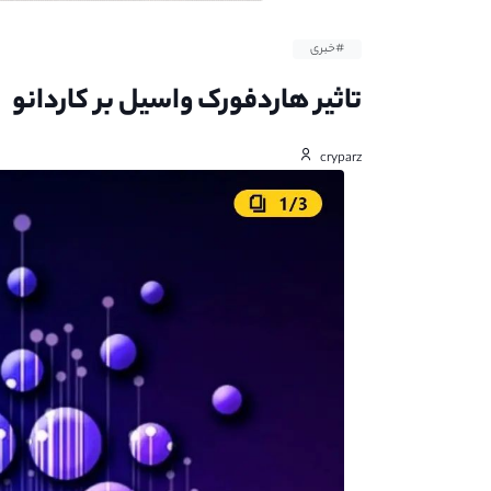
#خبری
تاثیر هاردفورک واسیل بر کاردانو
cryparz