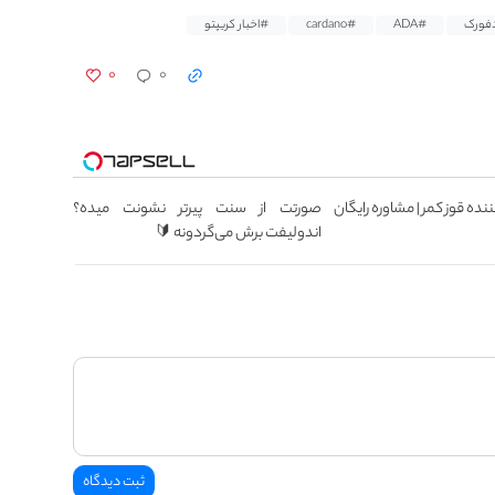
فورک
#ADA
#cardano
#اخبار کریپتو
۰
۰
نده قوز کمر | مشاوره رایگان
صورتت از سنت پیرتر نشونت میده؟
اندولیفت برش می‌گردونه 🔰