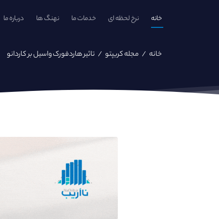
خانه
نرخ لحظه ای
خدمات ما
نهنگ ها
درباره ما
خانه
/
مجله کریپتو
/
تاثیر هاردفورک واسیل بر کاردانو