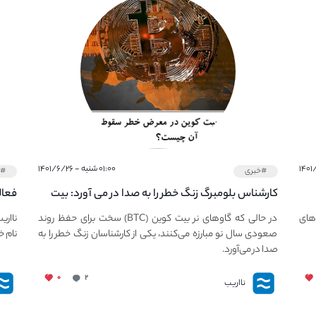
۰۱:۰۰ شنبه - ۱۴۰۱/۶/۲۶
#خبری
#خ
کارشناس بلومبرگ زنگ خطر را به صدا در می آورد: بیت
فعال
کوین در معرض خطر سقوط بزرگ است - دلیل آن
دعوت
های
در حالی که گاوهای نر بیت کوین (BTC) سخت برای حفظ روند
نااری
چیست؟
صعودی سال نو مبارزه می‌کنند، یکی از کارشناسان زنگ خطر را به
نام خ
صدا در می‌آورد.
۰
۲
نااریب