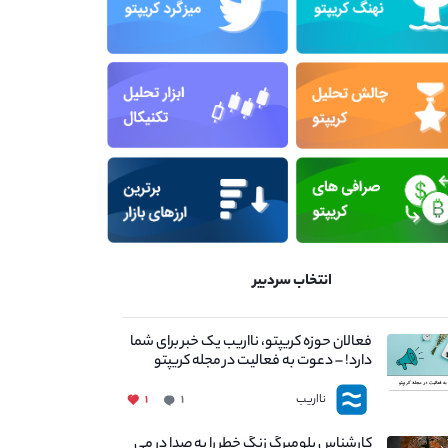
انتخاب سردبیر
فعالان حوزه کریپتو، نااریب یک خبر برای شما
دارد! – دعوت به فعالیت در مجله کریپتو
نااریب
۱
۱
کارشناس بلومبرگ زنگ خطر را به صدا در می