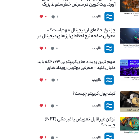
آورد: بیت کوین در معرض خطر سقوط بزرگ
است - دلیل آن چیست؟
نااریب
۰
۲
چرا نرخ لحظه‌ای ارزدیجیتال مهم است؟ -
معرفی صفحه نرخ لحظه‌ای ارز های دیجیتال در
نااریب
نااریب
۱
۰
مهم ترین رویداد های کریپتویی ۲۰۲۳ که باید
دنبال کنید – معرفی بهترین رویداد های
جهانی
نااریب
۰
۰
کیف پول کریپتو چیست؟
نااریب
۱
۰
توکن غیر قابل تعویض یا غیر مثلی (NFT)
چیست؟
نااریب
۱
۰