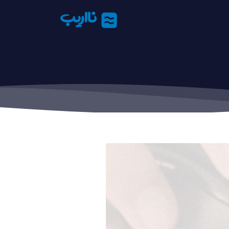
نااریب