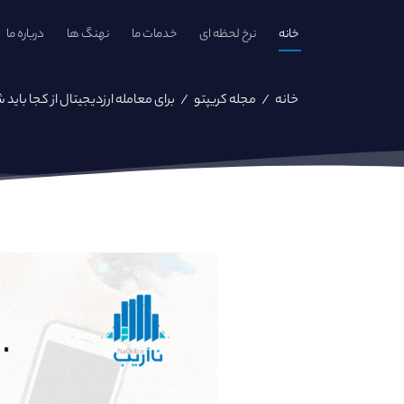
خانه
نرخ لحظه ای
خدمات ما
نهنگ ها
درباره ما
خانه
/
مجله کریپتو
/
برای معامله ارزدیجیتال از کجا بای