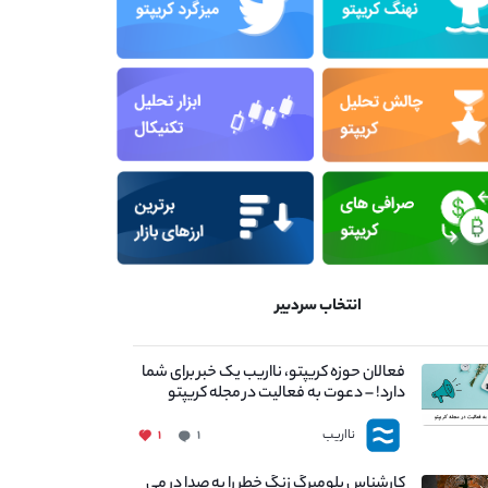
انتخاب سردبیر
فعالان حوزه کریپتو، نااریب یک خبر برای شما
دارد! – دعوت به فعالیت در مجله کریپتو
نااریب
۱
۱
کارشناس بلومبرگ زنگ خطر را به صدا در می