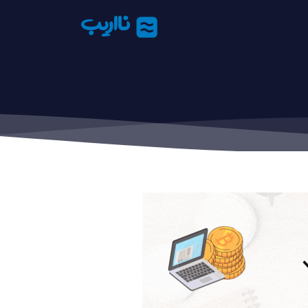
نااریب