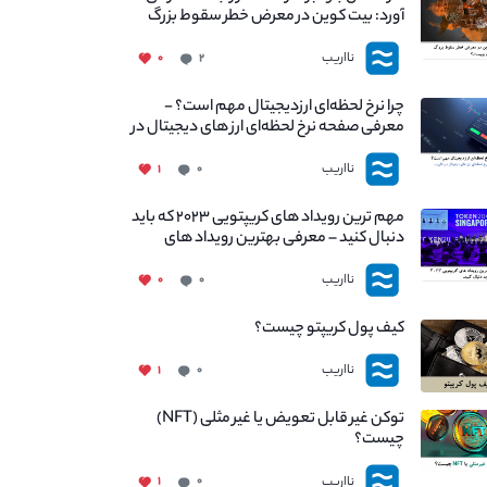
آورد: بیت کوین در معرض خطر سقوط بزرگ
است - دلیل آن چیست؟
نااریب
۰
۲
چرا نرخ لحظه‌ای ارزدیجیتال مهم است؟ -
معرفی صفحه نرخ لحظه‌ای ارز های دیجیتال در
نااریب
نااریب
۱
۰
مهم ترین رویداد های کریپتویی ۲۰۲۳ که باید
دنبال کنید – معرفی بهترین رویداد های
جهانی
نااریب
۰
۰
کیف پول کریپتو چیست؟
نااریب
۱
۰
توکن غیر قابل تعویض یا غیر مثلی (NFT)
چیست؟
نااریب
۱
۰