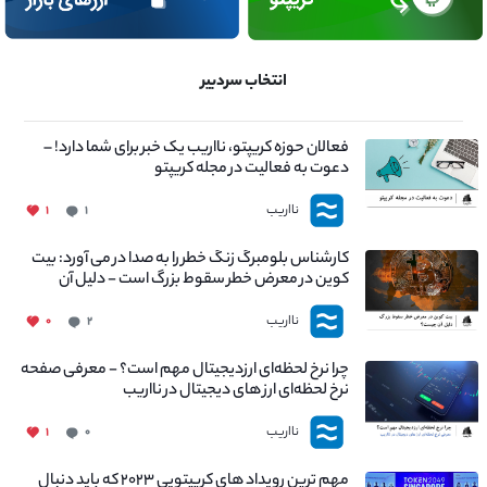
انتخاب سردبیر
فعالان حوزه کریپتو، نااریب یک خبر برای شما دارد! –
دعوت به فعالیت در مجله کریپتو
نااریب
۱
۱
کارشناس بلومبرگ زنگ خطر را به صدا در می آورد: بیت
کوین در معرض خطر سقوط بزرگ است - دلیل آن
چیست؟
نااریب
۰
۲
چرا نرخ لحظه‌ای ارزدیجیتال مهم است؟ - معرفی صفحه
نرخ لحظه‌ای ارز های دیجیتال در نااریب
نااریب
۱
۰
مهم ترین رویداد های کریپتویی ۲۰۲۳ که باید دنبال