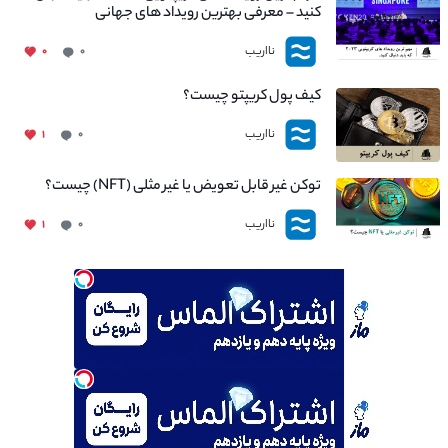
کنید – معرفی بهترین رویداد های جهانی
نااریب
۰
۰
کیف پول کریپتو چیست؟
نااریب
۱
۰
توکن غیر قابل تعویض یا غیر مثلی (NFT) چیست؟
نااریب
۱
۰