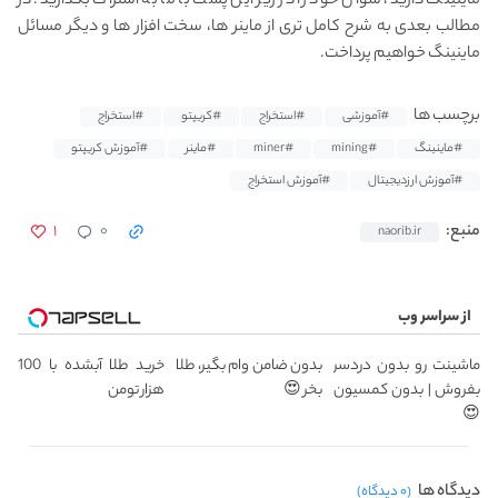
ماینینگ دارید، سوال خود را در زیر این پست با ما به اشتراک بگذارید. در
مطالب بعدی به شرح کامل تری از ماینر ها، سخت افزار ها و دیگر مسائل
ماینینگ خواهیم پرداخت.
برچسب ها
#آموزشی
#استخراج
#کریپتو
#استخراج
#ماینینگ
#mining
#miner
#ماینر
#آموزش کریپتو
#آموزش ارزدیجیتال
#آموزش استخراج
۱
۰
منبع:
naorib.ir
از سراسر وب
ماشینت رو بدون دردسر
بدون ضامن وام بگیر، طلا
خرید طلا آبشده با 100
بفروش | بدون کمسیون
بخر 😍
هزار تومن
😍
دیدگاه ها
(۰ دیدگاه)