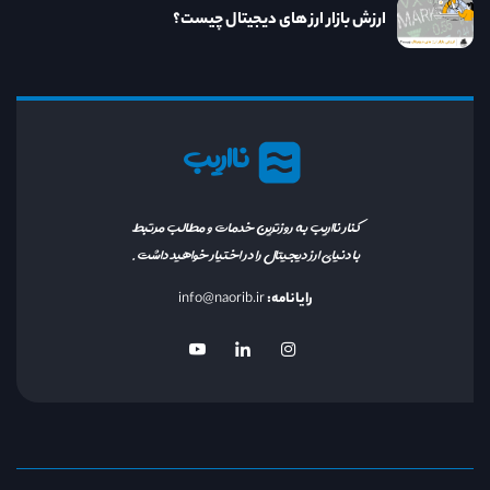
ارزش بازار ارز های دیجیتال چیست؟
نااریب
کنار نااریب به روزترین خدمات و مطالب مرتبط
با دنیای ارز دیجیتال را در اختیار خواهید داشت.
رایانامه:
info@naorib.ir