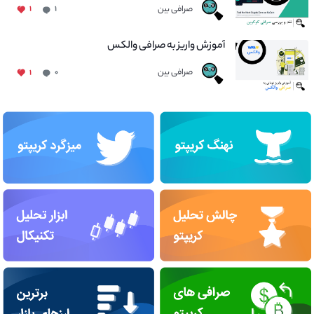
صرافی بین
۱
۱
آموزش واریز به صرافی والکس
صرافی بین
۱
۰