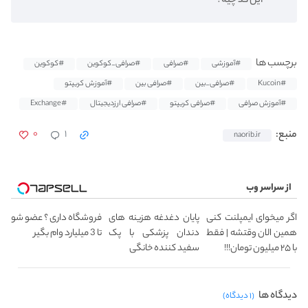
این کد چیه؟
برچسب ها
#آموزشی
#صرافی
#صرافی_کوکوین
#کوکوین
#Kucoin
#صرافی_بین
#صرافی بین
#آموزش کریپتو
#آموزش صرافی
#صرافی کریپتو
#صرافی ارزدیجیتال
#Exchange
۰
۱
منبع:
naorib.ir
از سراسر وب
اگر میخوای ایمپلنت کنی
پایان دغدغه هزینه های
فروشگاه داری ؟ عضو شو
همین الان وقتشه | فقط
دندان پزشکی با پک
تا 3 میلیارد وام بگیر
با ۲۵ میلیون تومان!!!
سفید کننده خانگی
دیدگاه ها
(۱ دیدگاه)