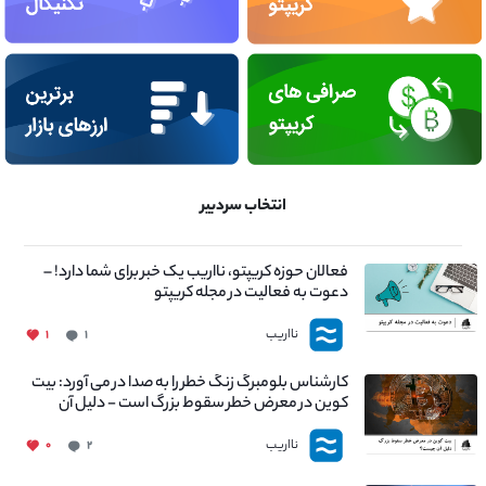
انتخاب سردبیر
فعالان حوزه کریپتو، نااریب یک خبر برای شما دارد! –
دعوت به فعالیت در مجله کریپتو
نااریب
۱
۱
کارشناس بلومبرگ زنگ خطر را به صدا در می آورد: بیت
کوین در معرض خطر سقوط بزرگ است - دلیل آن
چیست؟
نااریب
۰
۲