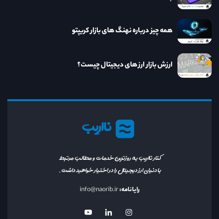
همه چیز درباره نهنگ های بازار کریپتو
ارزش بازار ارز های دیجیتال چیست؟
نااریب
کنار نااریب به روزترین خدمات و مطالب مرتبط
با دنیای ارز دیجیتال را در اختیار خواهید داشت.
رایانامه:
info@naorib.ir