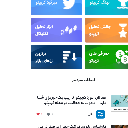
انتخاب سردبیر
فعالان حوزه کریپتو، نااریب یک خبر برای شما
دارد! – دعوت به فعالیت در مجله کریپتو
نااریب
۱
۱
کارشناس بلومبرگ زنگ خطر را به صدا در می