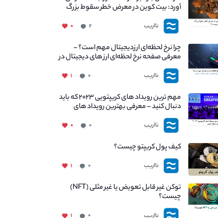
آورد: بیت کوین در معرض خطر سقوط بزرگ
است - دلیل آن چیست؟
نااریب
۰
۲
چرا نرخ لحظه‌ای ارزدیجیتال مهم است؟ -
معرفی صفحه نرخ لحظه‌ای ارز های دیجیتال در
نااریب
نااریب
۱
۰
مهم ترین رویداد های کریپتویی ۲۰۲۳ که باید
دنبال کنید – معرفی بهترین رویداد های
جهانی
نااریب
۰
۰
کیف پول کریپتو چیست؟
نااریب
۱
۰
توکن غیر قابل تعویض یا غیر مثلی (NFT)
چیست؟
نااریب
۱
۰