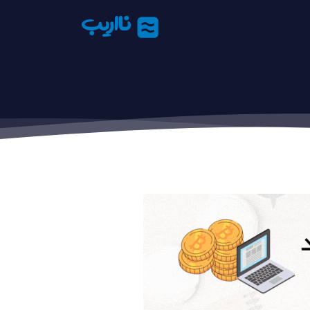
نااریب