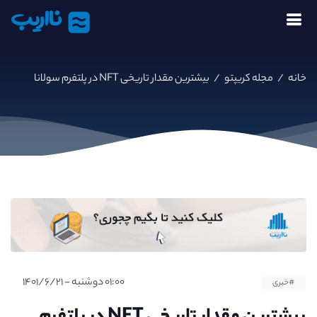
نااریب
خانه
/
مجله کریپتو
/
بیشترین مقدار تاریخی NFT در پلتفرم سولانا
۰۱:۰۰ دوشنبه - ۱۴۰۱/۶/۲۱
#خبری