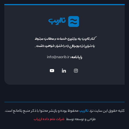
نااریب
کنار نااریب به روزترین خدمات و مطالب مرتبط
با دنیای ارز دیجیتال را در اختیار خواهید داشت.
رایانامه:
info@naorib.ir
کلیه حقوق این سایت نزد
نااریب
محفوظ بوده و بازنشر محتوا با ذکر منبع بلامانع است.
طراحی و توسعه توسط
شرکت علم داده ارزیاب