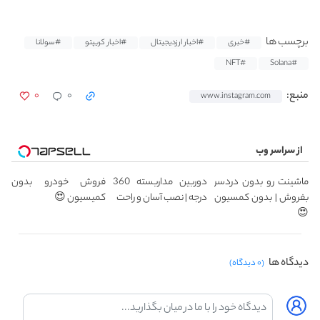
برچسب ها
#خبری
#اخبار ارزدیجیتال
#اخبار کریپتو
#سولانا
#NFT
#Solana
۰
۰
منبع:
www.instagram.com
از سراسر وب
ماشینت رو بدون دردسر
دوربین مداربسته 360
فروش خودرو بدون
بفروش | بدون کمسیون
درجه | نصب آسان و راحت
کمیسیون 😍
😍
دیدگاه ها
(۰ دیدگاه)