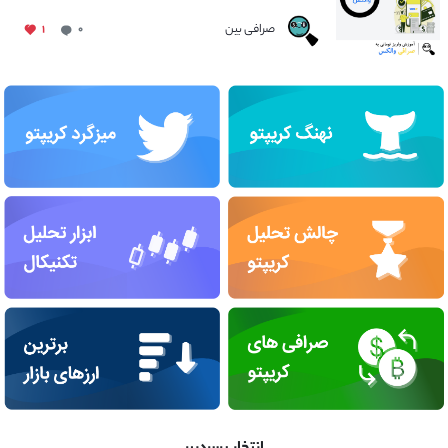
صرافی بین
۱
۰