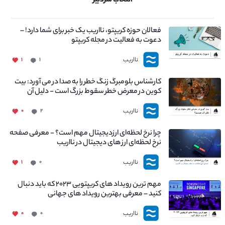
انتخاب سردبیر
فعالان حوزه کریپتو، نااریب یک خبر برای شما دارد! –
دعوت به فعالیت در مجله کریپتو
نااریب
۱
۱
کارشناس بلومبرگ زنگ خطر را به صدا در می آورد: بیت
کوین در معرض خطر سقوط بزرگ است - دلیل آن
چیست؟
نااریب
۰
۲
چرا نرخ لحظه‌ای ارزدیجیتال مهم است؟ - معرفی صفحه
نرخ لحظه‌ای ارز های دیجیتال در نااریب
نااریب
۱
۰
مهم ترین رویداد های کریپتویی ۲۰۲۳ که باید دنبال
کنید – معرفی بهترین رویداد های جهانی
نااریب
۰
۰