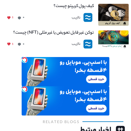
کیف پول کریپتو چیست؟
نااریب
۱
۰
توکن غیر قابل تعویض یا غیر مثلی (NFT) چیست؟
نااریب
۱
۰
RELATED BLOGS
اخبار مرتبط