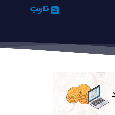
نااریب