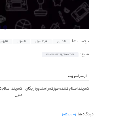
برچسب ها
#خبری
#پتانسیل
#رمزارز
#ارزدی
منبع:
www.instagram.com
از سراسر وب
کمربند اصلاح کننده قوز کمر | مشاوره رایگان
کمربند اصلاح‌ک
منزل
دیدگاه ها
(۰ دیدگاه)