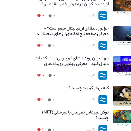
آورد: بیت کوین در معرض خطر سقوط بزرگ
است - دلیل آن چیست؟
نااریب
۰
۲
چرا نرخ لحظه‌ای ارزدیجیتال مهم است؟ -
معرفی صفحه نرخ لحظه‌ای ارز های دیجیتال در
نااریب
نااریب
۱
۰
مهم ترین رویداد های کریپتویی ۲۰۲۳ که باید
دنبال کنید – معرفی بهترین رویداد های
جهانی
نااریب
۰
۰
کیف پول کریپتو چیست؟
نااریب
۱
۰
توکن غیر قابل تعویض یا غیر مثلی (NFT)
چیست؟
نااریب
۱
۰