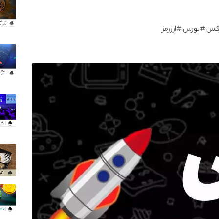
کس #بورس #ارزرمز