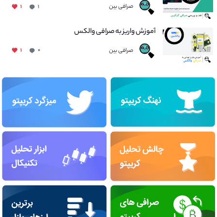
صرافی بین
۱
۱
آموزش واریز به صرافی والکس
صرافی بین
۱
۰