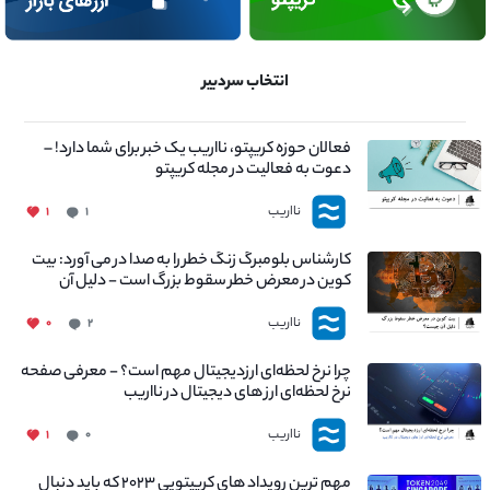
انتخاب سردبیر
فعالان حوزه کریپتو، نااریب یک خبر برای شما دارد! –
دعوت به فعالیت در مجله کریپتو
نااریب
۱
۱
کارشناس بلومبرگ زنگ خطر را به صدا در می آورد: بیت
کوین در معرض خطر سقوط بزرگ است - دلیل آن
چیست؟
نااریب
۰
۲
چرا نرخ لحظه‌ای ارزدیجیتال مهم است؟ - معرفی صفحه
نرخ لحظه‌ای ارز های دیجیتال در نااریب
نااریب
۱
۰
مهم ترین رویداد های کریپتویی ۲۰۲۳ که باید دنبال