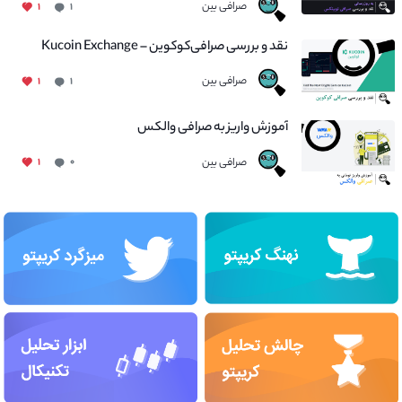
صرافی بین
۱
۱
نقد و بررسی صرافی‌کوکوین – Kucoin Exchange
صرافی بین
۱
۱
آموزش واریز به صرافی والکس
صرافی بین
۱
۰