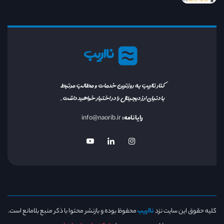
نااریب
کنار نااریب به روزترین خدمات و مطالب مرتبط
با دنیای ارز دیجیتال را در اختیار خواهید داشت.
رایانامه:
info@naorib.ir
کلیه حقوق این سایت نزد
نااریب
محفوظ بوده و بازنشر محتوا با ذکر منبع بلامانع است.