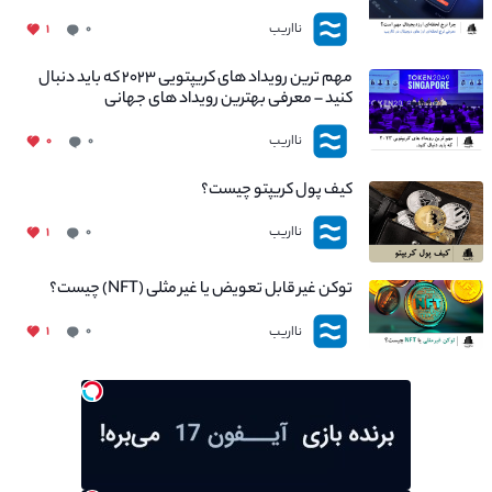
نااریب
۱
۰
مهم ترین رویداد های کریپتویی ۲۰۲۳ که باید دنبال
کنید – معرفی بهترین رویداد های جهانی
نااریب
۰
۰
کیف پول کریپتو چیست؟
نااریب
۱
۰
توکن غیر قابل تعویض یا غیر مثلی (NFT) چیست؟
نااریب
۱
۰