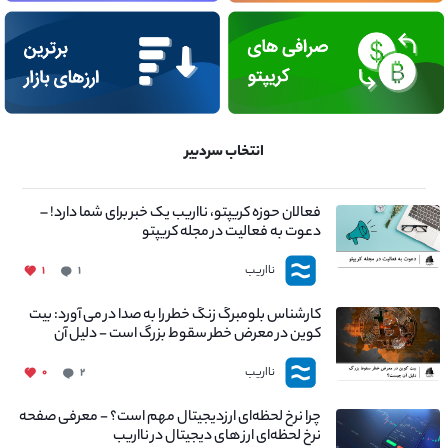
انتخاب سردبیر
فعالان حوزه کریپتو، نااریب یک خبر برای شما دارد! –
دعوت به فعالیت در مجله کریپتو
نااریب
۱
۱
کارشناس بلومبرگ زنگ خطر را به صدا در می آورد: بیت
کوین در معرض خطر سقوط بزرگ است - دلیل آن
چیست؟
نااریب
۰
۲
چرا نرخ لحظه‌ای ارزدیجیتال مهم است؟ - معرفی صفحه
نرخ لحظه‌ای ارز های دیجیتال در نااریب