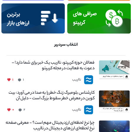
انتخاب سردبیر
فعالان حوزه کریپتو، نااریب یک خبر برای شما دارد! –
دعوت به فعالیت در مجله کریپتو
نااریب
۱
۱
کارشناس بلومبرگ زنگ خطر را به صدا در می آورد: بیت
کوین در معرض خطر سقوط بزرگ است - دلیل آن
چیست؟
نااریب
۰
۲
چرا نرخ لحظه‌ای ارزدیجیتال مهم است؟ - معرفی صفحه
نرخ لحظه‌ای ارز های دیجیتال در نااریب