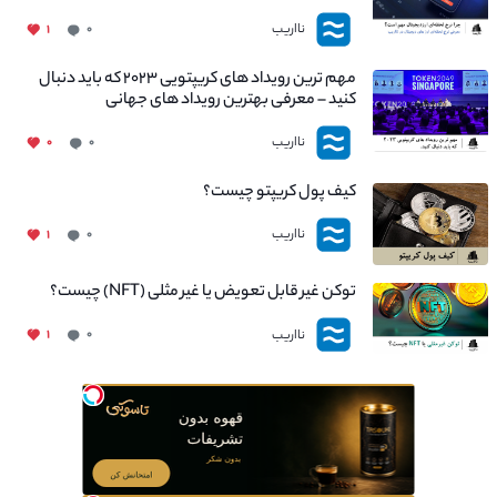
نااریب
۱
۰
مهم ترین رویداد های کریپتویی ۲۰۲۳ که باید دنبال
کنید – معرفی بهترین رویداد های جهانی
نااریب
۰
۰
کیف پول کریپتو چیست؟
نااریب
۱
۰
توکن غیر قابل تعویض یا غیر مثلی (NFT) چیست؟
نااریب
۱
۰