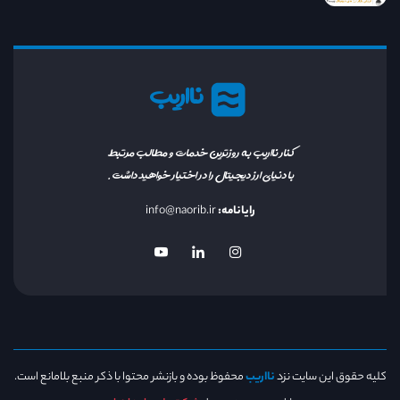
نااریب
کنار نااریب به روزترین خدمات و مطالب مرتبط
با دنیای ارز دیجیتال را در اختیار خواهید داشت.
رایانامه:
info@naorib.ir
کلیه حقوق این سایت نزد
نااریب
محفوظ بوده و بازنشر محتوا با ذکر منبع بلامانع است.