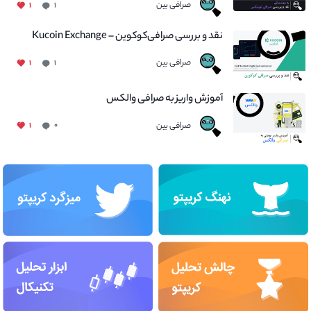
صرافی بین
۱
۱
نقد و بررسی صرافی‌کوکوین – Kucoin Exchange
صرافی بین
۱
۱
آموزش واریز به صرافی والکس
صرافی بین
۱
۰