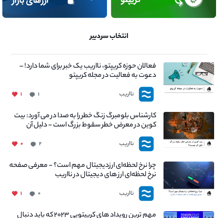
انتخاب سردبیر
فعالان حوزه کریپتو، نااریب یک خبر برای شما دارد! –
دعوت به فعالیت در مجله کریپتو
نااریب
۱
۱
کارشناس بلومبرگ زنگ خطر را به صدا در می آورد: بیت
کوین در معرض خطر سقوط بزرگ است - دلیل آن
چیست؟
نااریب
۰
۲
چرا نرخ لحظه‌ای ارزدیجیتال مهم است؟ - معرفی صفحه
نرخ لحظه‌ای ارز های دیجیتال در نااریب
نااریب
۱
۰
مهم ترین رویداد های کریپتویی ۲۰۲۳ که باید دنبال