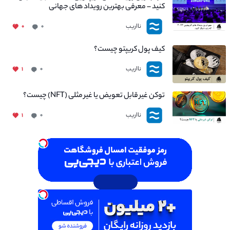
کنید – معرفی بهترین رویداد های جهانی
نااریب
۰
۰
کیف پول کریپتو چیست؟
نااریب
۱
۰
توکن غیر قابل تعویض یا غیر مثلی (NFT) چیست؟
نااریب
۱
۰