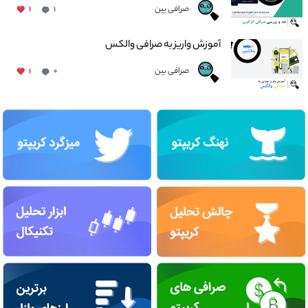
صرافی بین
۱
۱
آموزش واریز به صرافی والکس
صرافی بین
۱
۰