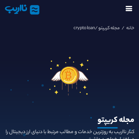
نااریب
خانه
/
مجله کریپتو
/crypto loan
مجله
کریپتو
کنار نااریب به روزترین خدمات و مطالب مرتبط با دنیای ارز دیجیتال را