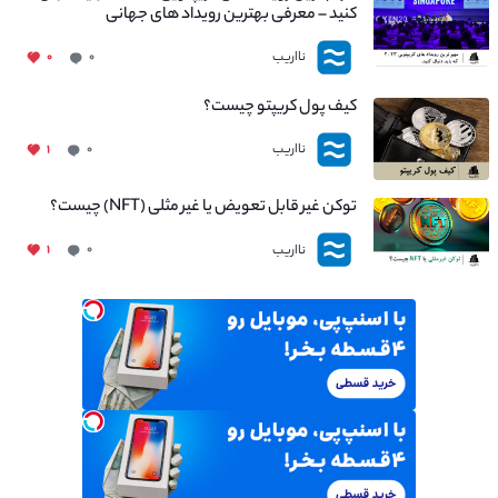
کنید – معرفی بهترین رویداد های جهانی
نااریب
۰
۰
کیف پول کریپتو چیست؟
نااریب
۱
۰
توکن غیر قابل تعویض یا غیر مثلی (NFT) چیست؟
نااریب
۱
۰