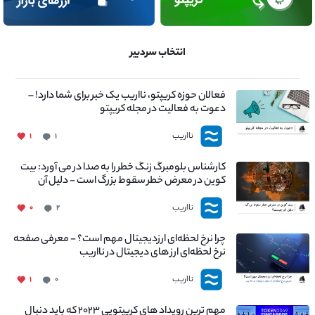
انتخاب سردبیر
فعالان حوزه کریپتو، نااریب یک خبر برای شما دارد! –
دعوت به فعالیت در مجله کریپتو
نااریب
۱
۱
کارشناس بلومبرگ زنگ خطر را به صدا در می آورد: بیت
کوین در معرض خطر سقوط بزرگ است - دلیل آن
چیست؟
نااریب
۰
۲
چرا نرخ لحظه‌ای ارزدیجیتال مهم است؟ - معرفی صفحه
نرخ لحظه‌ای ارز های دیجیتال در نااریب
نااریب
۱
۰
مهم ترین رویداد های کریپتویی ۲۰۲۳ که باید دنبال