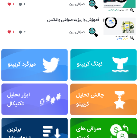
صرافی بین
۱
۱
آموزش واریز به صرافی والکس
صرافی بین
۱
۰