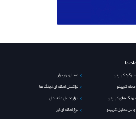
ات ما
میزگرد کریپتو
صد ارز برتر بازار
مجله کریپتو
تراکنش لحظه ای نهنگ ها
نهنگ های کریپتو
ابزار تحلیل تکنیکال
چاش تحلیل کریپتو
نرخ لحظه ای ارز
صرافی های ارز دیجیتال
پیج های اینستاگرامی کریپتو