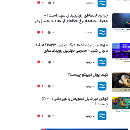
نااریب
۰
۲
چرا نرخ لحظه‌ای ارزدیجیتال مهم است؟ -
معرفی صفحه نرخ لحظه‌ای ارز های دیجیتال در
نااریب
نااریب
۱
۰
مهم ترین رویداد های کریپتویی ۲۰۲۳ که باید
دنبال کنید – معرفی بهترین رویداد های
جهانی
نااریب
۰
۰
کیف پول کریپتو چیست؟
نااریب
۱
۰
توکن غیر قابل تعویض یا غیر مثلی (NFT)
چیست؟
نااریب
۱
۰