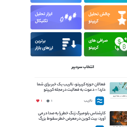
انتخاب سردبیر
فعالان حوزه کریپتو، نااریب یک خبر برای شما
دارد! – دعوت به فعالیت در مجله کریپتو
نااریب
۱
۱
کارشناس بلومبرگ زنگ خطر را به صدا در می
آورد: بیت کوین در معرض خطر سقوط بزرگ
است - دلیل آن چیست؟