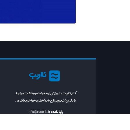
نااریب
کنار نااریب به روزترین خدمات و مطالب مرتبط
با دنیای ارز دیجیتال را در اختیار خواهید داشت.
رایانامه:
info@naorib.ir