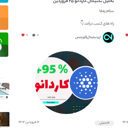
تحلیل تکنیکال کاردانو ۲۵ فروردین
سلام رفقا
راه های کسب درآمد:👇
۰
۰
💰داخل کانال تلگراممون برای دوستان...
ارزدیجیتال|کویننس
۱۲ فروردین ۱۴۰۲
#تحلیلی