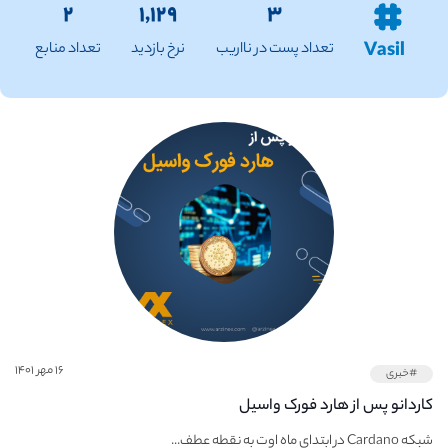
۲
۱,۱۲۹
۳
Vasil
تعداد پست در نااریب
نرخ بازدید
تعداد منابع
۱۶ مهر ۱۴۰۱
#خبری
کاردانو پس از هارد فورک واسیل
شبکه Cardano در ابتدای ماه اوت به نقطه عطف...