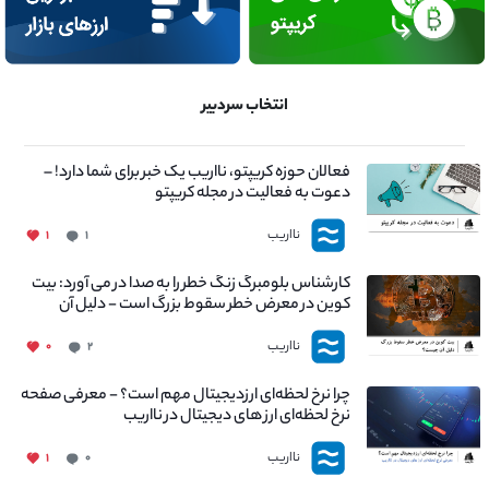
انتخاب سردبیر
فعالان حوزه کریپتو، نااریب یک خبر برای شما دارد! –
دعوت به فعالیت در مجله کریپتو
نااریب
۱
۱
کارشناس بلومبرگ زنگ خطر را به صدا در می آورد: بیت
کوین در معرض خطر سقوط بزرگ است - دلیل آن
چیست؟
نااریب
۰
۲
چرا نرخ لحظه‌ای ارزدیجیتال مهم است؟ - معرفی صفحه
نرخ لحظه‌ای ارز های دیجیتال در نااریب
نااریب
۱
۰