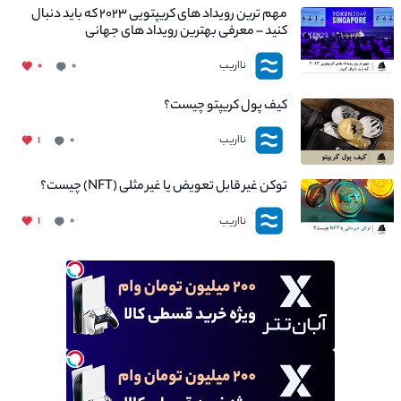
مهم ترین رویداد های کریپتویی ۲۰۲۳ که باید دنبال
کنید – معرفی بهترین رویداد های جهانی
نااریب
۰
۰
کیف پول کریپتو چیست؟
نااریب
۱
۰
توکن غیر قابل تعویض یا غیر مثلی (NFT) چیست؟
نااریب
۱
۰