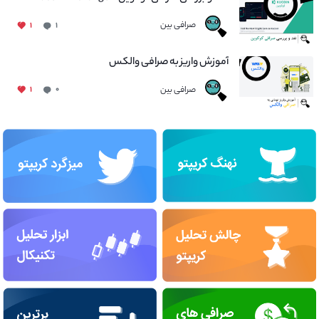
صرافی بین
۱
۱
آموزش واریز به صرافی والکس
صرافی بین
۱
۰