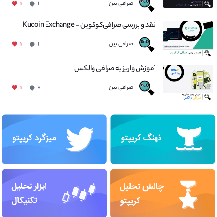
صرافی بین
۱
۱
نقد و بررسی صرافی‌کوکوین – Kucoin Exchange
صرافی بین
۱
۱
آموزش واریز به صرافی والکس
صرافی بین
۱
۰