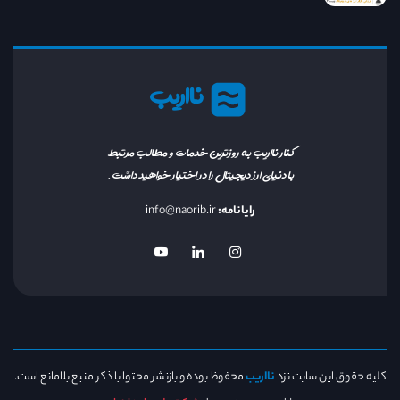
نااریب
کنار نااریب به روزترین خدمات و مطالب مرتبط
با دنیای ارز دیجیتال را در اختیار خواهید داشت.
رایانامه:
info@naorib.ir
کلیه حقوق این سایت نزد
نااریب
محفوظ بوده و بازنشر محتوا با ذکر منبع بلامانع است.