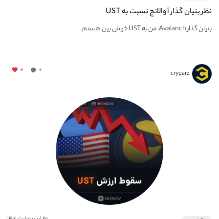
نظر بنیان گذار آوالانچ نسبت به UST
بنیان گذار Avalanch: من به UST خوش بین هستم.
۰
۰
cryparz
۲۰ اردیبهشت ۱۴۰۱