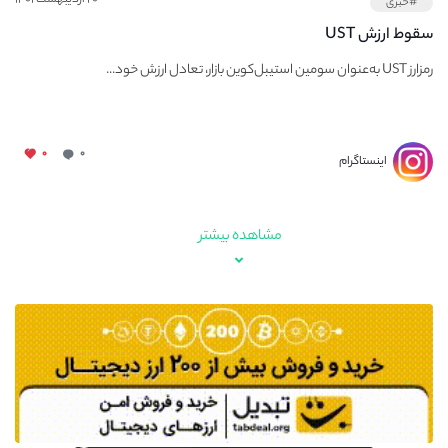
#خبری
سقوط ارزش UST
رمزارز UST به‌عنوان سومین استیبل‌کوین بازار، تعادل ارزش خود...
۰
۰
اینستاگرام
مشاهده بیشتر