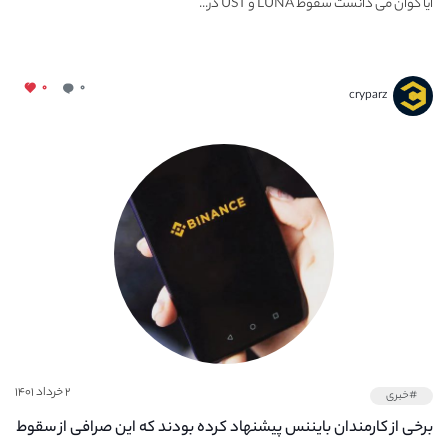
آیا کوان می دانست سقوط LUNA و UST در...
۰
۰
cryparz
۲ خرداد ۱۴۰۱
#خبری
برخی از کارمندان بایننس پیشنهاد کرده بودند که این صرافی از سقوط