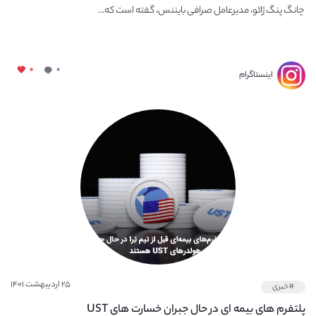
لونا و UST سوء‌استفاده کند
چانگ ‌پنگ ژائو، مدیرعامل صرافی بایننس، گفته است که...
۰
۰
اینستاگرام
۲۵ اردیبهشت ۱۴۰۱
#خبری
پلتفرم های بیمه ای در حال جبران خسارت های UST