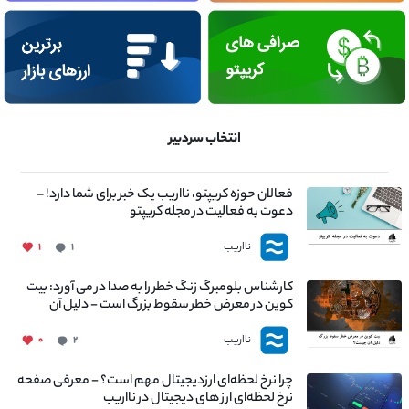
انتخاب سردبیر
فعالان حوزه کریپتو، نااریب یک خبر برای شما دارد! –
دعوت به فعالیت در مجله کریپتو
نااریب
۱
۱
کارشناس بلومبرگ زنگ خطر را به صدا در می آورد: بیت
کوین در معرض خطر سقوط بزرگ است - دلیل آن
چیست؟
نااریب
۰
۲
چرا نرخ لحظه‌ای ارزدیجیتال مهم است؟ - معرفی صفحه
نرخ لحظه‌ای ارز های دیجیتال در نااریب