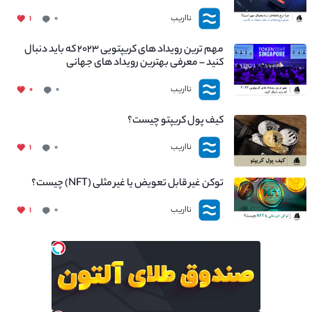
نااریب
۱
۰
مهم ترین رویداد های کریپتویی ۲۰۲۳ که باید دنبال
کنید – معرفی بهترین رویداد های جهانی
نااریب
۰
۰
کیف پول کریپتو چیست؟
نااریب
۱
۰
توکن غیر قابل تعویض یا غیر مثلی (NFT) چیست؟
نااریب
۱
۰