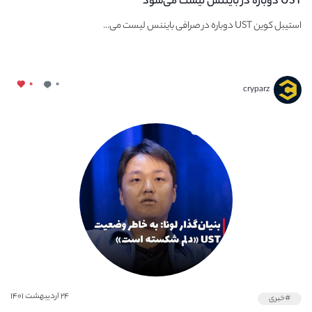
UST دوباره در بایننس لیست می‌شود
استیبل کوین UST دوباره در صرافی بایننس لیست می...
۰
۰
cryparz
۲۴ اردیبهشت ۱۴۰۱
#خبری