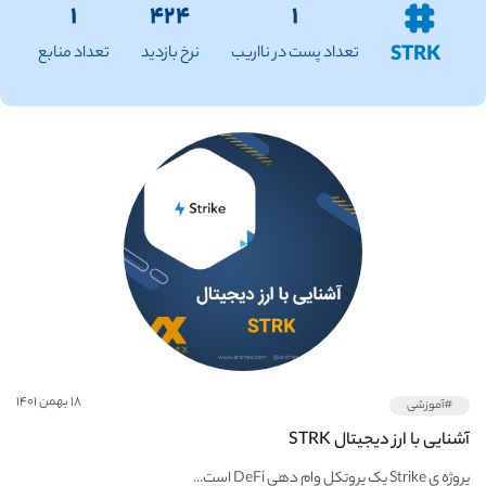
۱
۴۲۴
۱
STRK
تعداد پست در نااریب
نرخ بازدید
تعداد منابع
۱۸ بهمن ۱۴۰۱
#آموزشی
آشنایی با ارز دیجیتال STRK
پروژه ی Strike یک پروتکل وام دهی DeFi است...