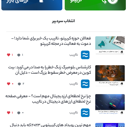
انتخاب سردبیر
فعالان حوزه کریپتو، نااریب یک خبر برای شما دارد! –
دعوت به فعالیت در مجله کریپتو
نااریب
۱
۱
کارشناس بلومبرگ زنگ خطر را به صدا در می آورد: بیت
کوین در معرض خطر سقوط بزرگ است - دلیل آن
چیست؟
نااریب
۰
۲
چرا نرخ لحظه‌ای ارزدیجیتال مهم است؟ - معرفی صفحه
نرخ لحظه‌ای ارز های دیجیتال در نااریب
نااریب
۱
۰
مهم ترین رویداد های کریپتویی ۲۰۲۳ که باید دنبال