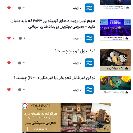
نااریب
۱
۰
مهم ترین رویداد های کریپتویی ۲۰۲۳ که باید دنبال
کنید – معرفی بهترین رویداد های جهانی
نااریب
۰
۰
کیف پول کریپتو چیست؟
نااریب
۱
۰
توکن غیر قابل تعویض یا غیر مثلی (NFT) چیست؟
نااریب
۱
۰