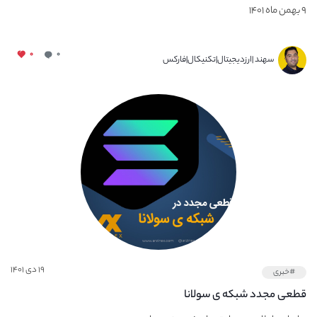
۹ بهمن ماه ۱۴۰۱
۰
۰
سهند |ارزدیجیتال|تکنیکال|فارکس
۱۹ دی ۱۴۰۱
#خبری
قطعی مجدد شبکه ی سولانا