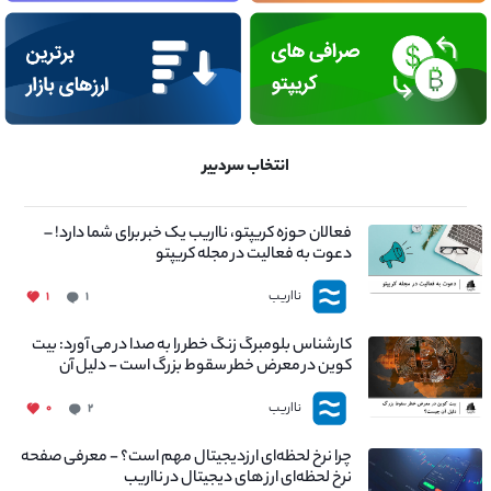
انتخاب سردبیر
فعالان حوزه کریپتو، نااریب یک خبر برای شما دارد! –
دعوت به فعالیت در مجله کریپتو
نااریب
۱
۱
کارشناس بلومبرگ زنگ خطر را به صدا در می آورد: بیت
کوین در معرض خطر سقوط بزرگ است - دلیل آن
چیست؟
نااریب
۰
۲
چرا نرخ لحظه‌ای ارزدیجیتال مهم است؟ - معرفی صفحه
نرخ لحظه‌ای ارز های دیجیتال در نااریب