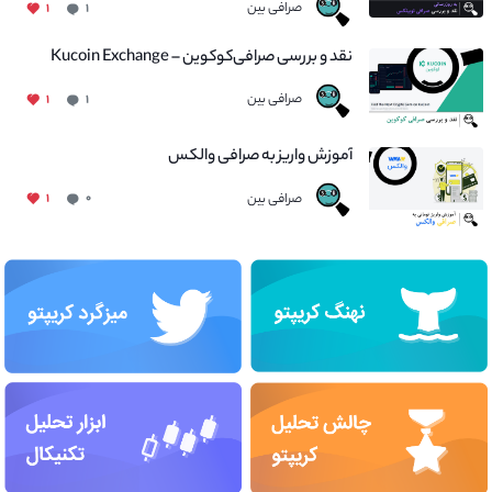
صرافی بین
۱
۱
نقد و بررسی صرافی‌کوکوین – Kucoin Exchange
صرافی بین
۱
۱
آموزش واریز به صرافی والکس
صرافی بین
۱
۰