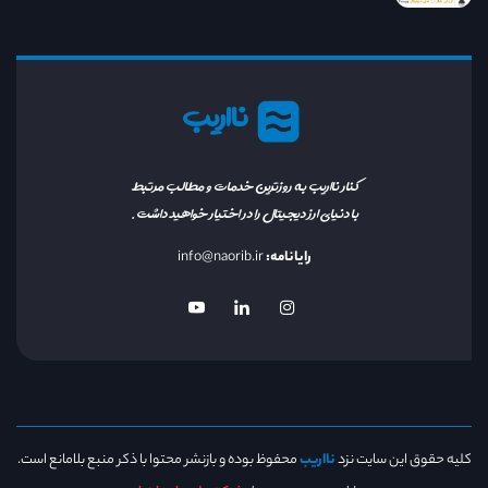
نااریب
کنار نااریب به روزترین خدمات و مطالب مرتبط
با دنیای ارز دیجیتال را در اختیار خواهید داشت.
رایانامه:
info@naorib.ir
کلیه حقوق این سایت نزد
نااریب
محفوظ بوده و بازنشر محتوا با ذکر منبع بلامانع است.