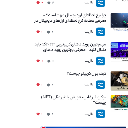
نااریب
۰
۲
چرا نرخ لحظه‌ای ارزدیجیتال مهم است؟ -
معرفی صفحه نرخ لحظه‌ای ارز های دیجیتال در
نااریب
نااریب
۱
۰
مهم ترین رویداد های کریپتویی ۲۰۲۳ که باید
دنبال کنید – معرفی بهترین رویداد های
جهانی
نااریب
۰
۰
کیف پول کریپتو چیست؟
نااریب
۱
۰
توکن غیر قابل تعویض یا غیر مثلی (NFT)
چیست؟
نااریب
۱
۰