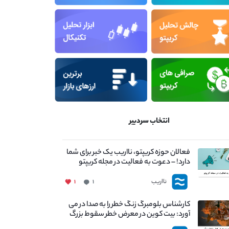
انتخاب سردبیر
فعالان حوزه کریپتو، نااریب یک خبر برای شما
دارد! – دعوت به فعالیت در مجله کریپتو
نااریب
۱
۱
کارشناس بلومبرگ زنگ خطر را به صدا در می
آورد: بیت کوین در معرض خطر سقوط بزرگ
است - دلیل آن چیست؟