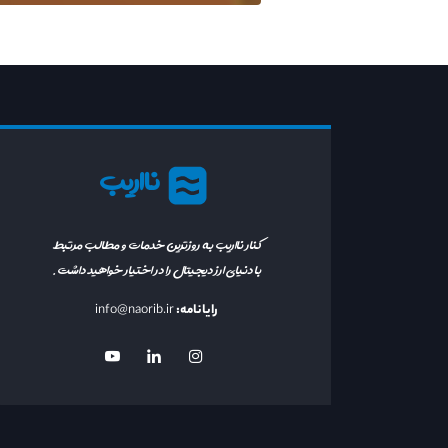
نااریب
کنار نااریب به روزترین خدمات و مطالب مرتبط
با دنیای ارز دیجیتال را در اختیار خواهید داشت.
رایانامه:
info@naorib.ir