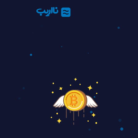
نااریب